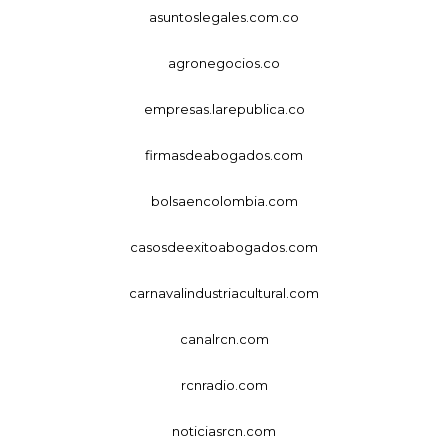
asuntoslegales.com.co
agronegocios.co
empresas.larepublica.co
firmasdeabogados.com
bolsaencolombia.com
casosdeexitoabogados.com
carnavalindustriacultural.com
canalrcn.com
rcnradio.com
noticiasrcn.com