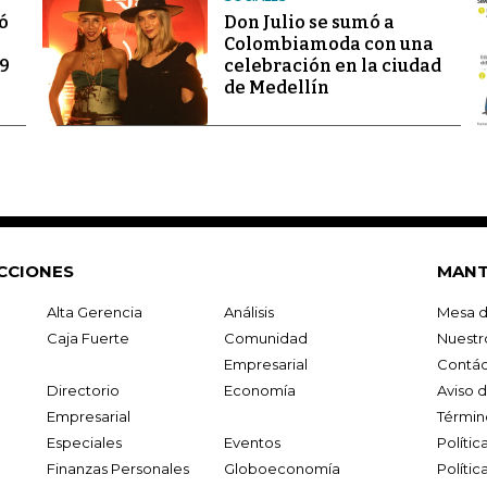
ó
Don Julio se sumó a
Colombiamoda con una
69
celebración en la ciudad
de Medellín
CCIONES
MANT
Alta Gerencia
Análisis
Mesa d
Caja Fuerte
Comunidad
Nuestr
Empresarial
Contác
Directorio
Economía
Aviso 
Empresarial
Términ
Especiales
Eventos
Políti
Finanzas Personales
Globoeconomía
Polític