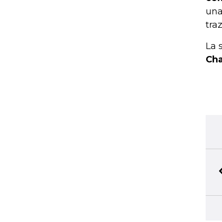
una
tra
La 
Cha