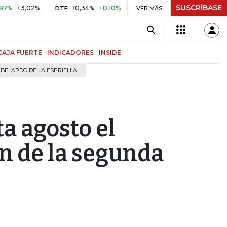
SUSCRÍBASE
3,02%
10,34%
+0,10%
+0,98%
$ 416,96
+$ 0,05
+0,
DTF
VER MÁS
UVR
CAJA FUERTE
INDICADORES
INSIDE
BELARDO DE LA ESPRIELLA
ta agosto el
ón de la segunda