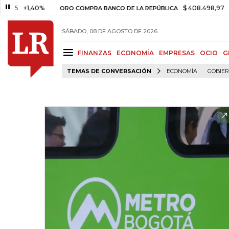
+1,40%
$ 408.498,97
+$ 8.75
ORO COMPRA BANCO DE LA REPÚBLICA
SÁBADO, 08 DE AGOSTO DE 2026
FINANZAS
ECONOMÍA
EMPRESAS
OCIO
G
TEMAS DE CONVERSACIÓN
ECONOMÍA
GOBIE