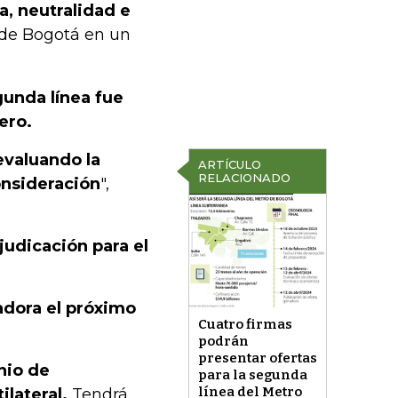
a, neutralidad e
a de Bogotá en un
unda línea fue
ero.
evaluando la
ARTÍCULO
RELACIONADO
onsideración
",
judicación para el
nadora el próximo
Cuatro firmas
podrán
presentar ofertas
nio de
para la segunda
línea del Metro
ilateral.
Tendrá