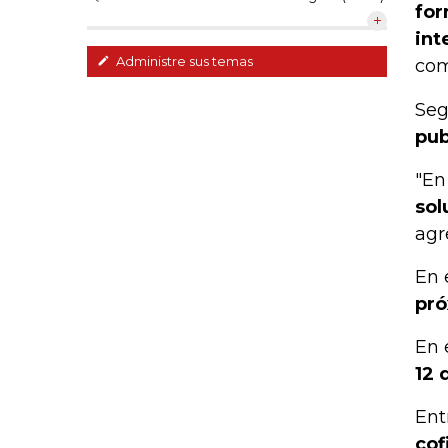
for
int
Administre sus temas
com
Seg
pub
"En
sol
agr
En 
pró
En 
12 
Ent
cof