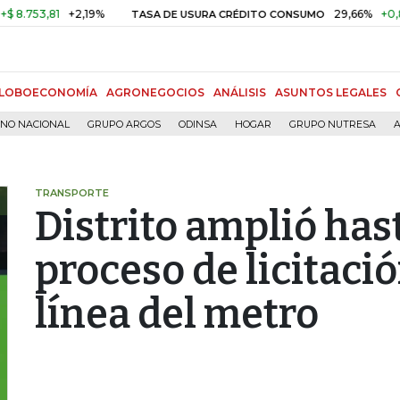
3,81
+2,19%
29,66%
+0,87%
+
TASA DE USURA CRÉDITO CONSUMO
LOBOECONOMÍA
AGRONEGOCIOS
ANÁLISIS
ASUNTOS LEGALES
RNO NACIONAL
GRUPO ARGOS
ODINSA
HOGAR
GRUPO NUTRESA
A
TRANSPORTE
Distrito amplió has
proceso de licitaci
línea del metro