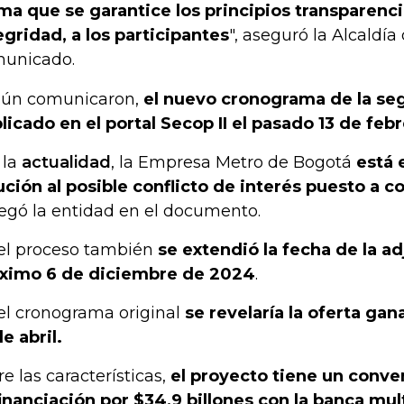
ma que se garantice los principios transparenci
egridad, a los participantes
", aseguró la Alcaldí
unicado.
ún comunicaron,
el nuevo cronograma de la seg
licado en el portal Secop II el pasado 13 de febr
 la
actualidad
, la Empresa Metro de Bogotá
está 
ución al posible conflicto de interés puesto a c
egó la entidad en el documento.
el proceso también
se extendió la fecha de la ad
ximo 6 de diciembre de 2024
.
el cronograma original
se revelaría la oferta ga
de abril.
re las características,
el proyecto tiene un conve
inanciación por $34,9 billones con la banca mult