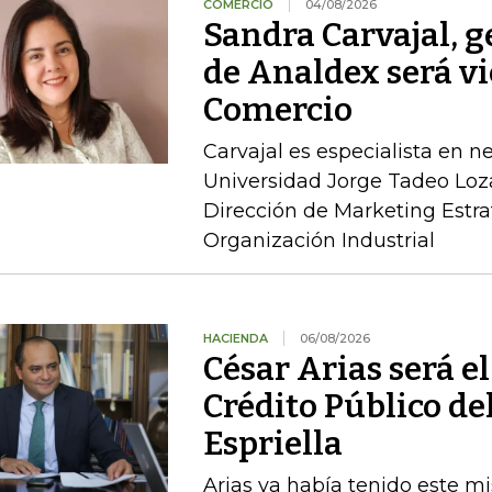
COMERCIO
04/08/2026
Sandra Carvajal, g
de Analdex será v
Comercio
Carvajal es especialista en n
Universidad Jorge Tadeo Loz
Dirección de Marketing Estra
Organización Industrial
HACIENDA
06/08/2026
César Arias será el
Crédito Público de
Espriella
Arias ya había tenido este m