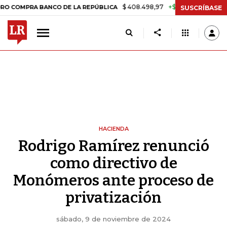
$ 408.498,97
+$ 8.753,81
+2,19%
RA BANCO DE LA REPÚBLICA
TAS
SUSCRÍBASE
HACIENDA
Rodrigo Ramírez renunció
como directivo de
Monómeros ante proceso de
privatización
sábado, 9 de noviembre de 2024