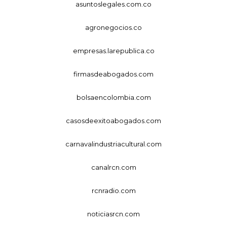
asuntoslegales.com.co
agronegocios.co
empresas.larepublica.co
firmasdeabogados.com
bolsaencolombia.com
casosdeexitoabogados.com
carnavalindustriacultural.com
canalrcn.com
rcnradio.com
noticiasrcn.com