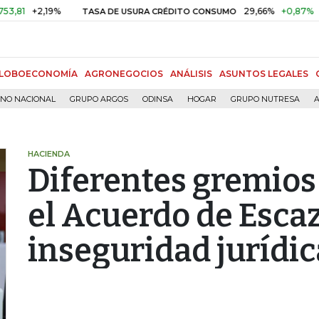
2,19%
29,66%
+0,87%
+3,02%
TASA DE USURA CRÉDITO CONSUMO
LOBOECONOMÍA
AGRONEGOCIOS
ANÁLISIS
ASUNTOS LEGALES
RNO NACIONAL
GRUPO ARGOS
ODINSA
HOGAR
GRUPO NUTRESA
A
HACIENDA
Diferentes gremios
el Acuerdo de Esca
inseguridad jurídic