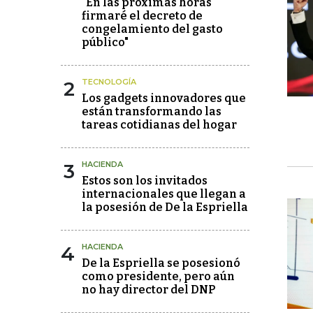
"En las próximas horas
firmaré el decreto de
congelamiento del gasto
público"
2
TECNOLOGÍA
Los gadgets innovadores que
están transformando las
tareas cotidianas del hogar
3
HACIENDA
Estos son los invitados
internacionales que llegan a
la posesión de De la Espriella
4
HACIENDA
De la Espriella se posesionó
como presidente, pero aún
no hay director del DNP