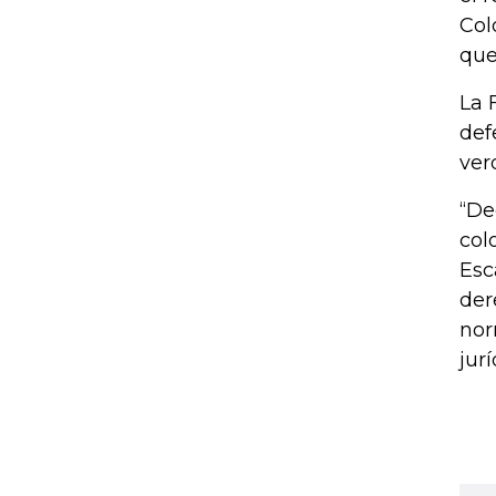
Col
que
La 
def
ver
“De
col
Esc
der
nor
jur