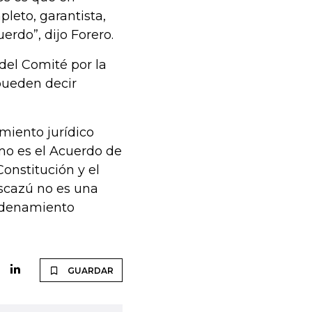
leto, garantista,
rdo”, dijo Forero.
el Comité por la
pueden decir
amiento jurídico
mo es el Acuerdo de
onstitución y el
scazú no es una
ordenamiento
GUARDAR