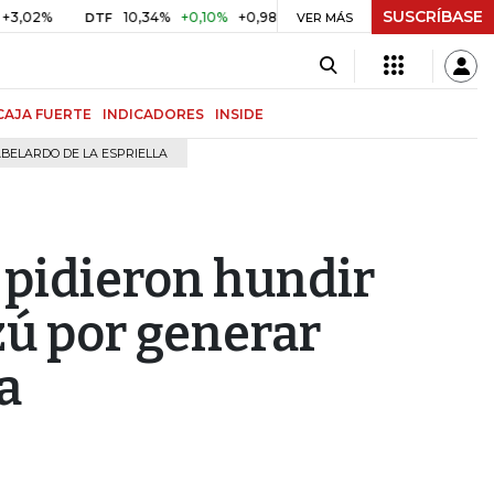
SUSCRÍBASE
10,34%
+0,10%
+0,98%
$ 416,96
+$ 0,05
+0,01%
DTF
UVR
VER MÁS
CAJA FUERTE
INDICADORES
INSIDE
BELARDO DE LA ESPRIELLA
 pidieron hundir
zú por generar
a