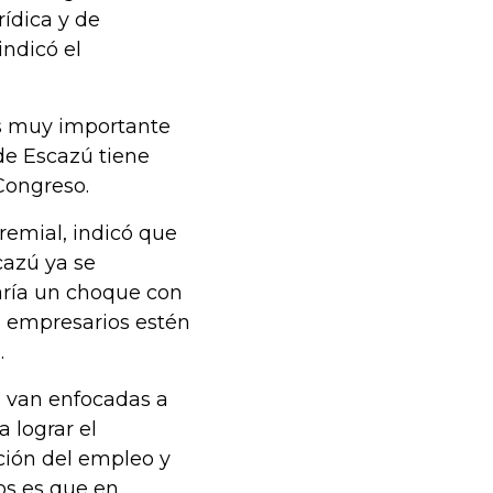
rídica y de
ndicó el
es muy importante
de Escazú tiene
Congreso.
remial, indicó que
cazú ya se
taría un choque con
s empresarios estén
.
o van enfocadas a
 lograr el
cción del empleo y
os es que en