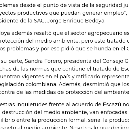
blemas desde el punto de vista de la seguridad ju
yectos productivos que puedan generar empleo”, i
sidente de la SAC, Jorge Enrique Bedoya.
oya además resaltó que el sector agropecuario 
protección del medio ambiente, pero este tratado 
ios problemas y por eso pidió que se hunda en el 
 su parte, Sandra Forero, presidenta del Consejo G
has de las normas que contiene el tratado de Es
uentran vigentes en el país y ratificarlo represen
legislación colombiana. Además, desmintió que lo
contra de las medidas de protección del ambiente
estras inquietudes frente al acuerdo de Escazú n
 destrucción del medio ambiente, van enfocadas a
ilibrio entre la producción formal, seria, la produ
respeto al medio ambiente. Nosotros lo que decim