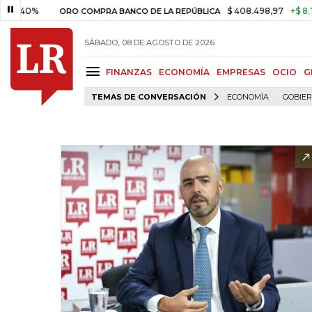
%
$ 408.498,97
+$ 8.753,81
+
ORO COMPRA BANCO DE LA REPÚBLICA
SÁBADO, 08 DE AGOSTO DE 2026
FINANZAS
ECONOMÍA
EMPRESAS
OCIO
G
TEMAS DE CONVERSACIÓN
ECONOMÍA
GOBIE