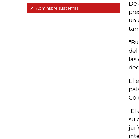
De 
Administre sus temas
pre
un 
tam
"Bu
del
las
dec
El 
paí
Col
“El
su 
jur
int