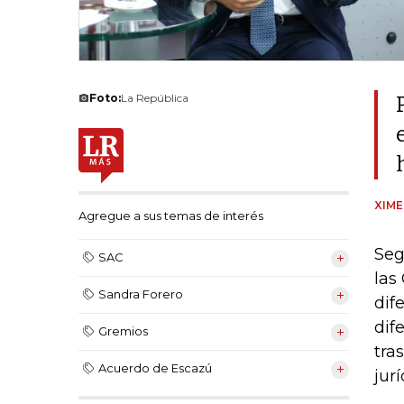
Foto:
La República
XIM
Agregue a sus temas de interés
Seg
SAC
las
Sandra Forero
dif
dif
Gremios
tra
Acuerdo de Escazú
jurí