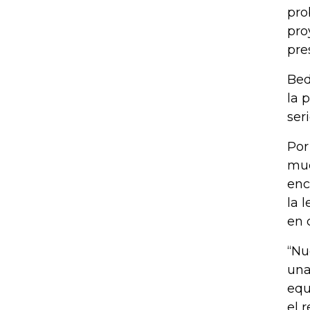
pro
pro
pre
Bed
la 
ser
Por
muc
enc
la 
en 
“Nu
una
equ
el 