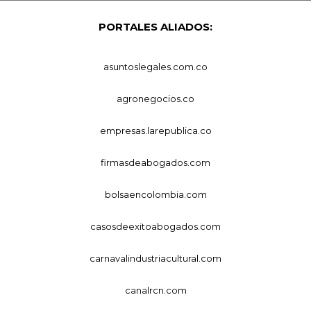
PORTALES ALIADOS:
asuntoslegales.com.co
agronegocios.co
empresas.larepublica.co
firmasdeabogados.com
bolsaencolombia.com
casosdeexitoabogados.com
carnavalindustriacultural.com
canalrcn.com