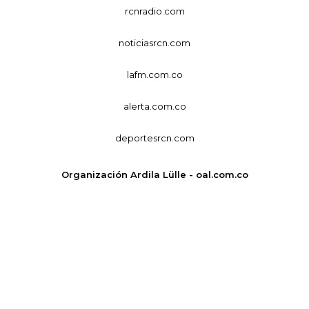
rcnradio.com
noticiasrcn.com
lafm.com.co
alerta.com.co
deportesrcn.com
Organización Ardila Lülle - oal.com.co