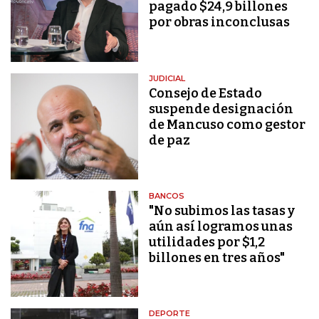
pagado $24,9 billones
por obras inconclusas
JUDICIAL
Consejo de Estado
suspende designación
de Mancuso como gestor
de paz
BANCOS
"No subimos las tasas y
aún así logramos unas
utilidades por $1,2
billones en tres años"
DEPORTE