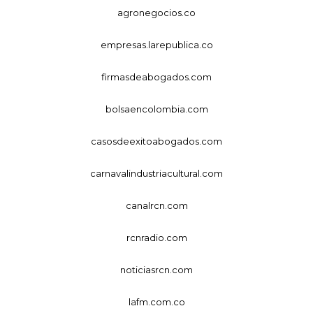
agronegocios.co
empresas.larepublica.co
firmasdeabogados.com
bolsaencolombia.com
casosdeexitoabogados.com
carnavalindustriacultural.com
canalrcn.com
rcnradio.com
noticiasrcn.com
lafm.com.co