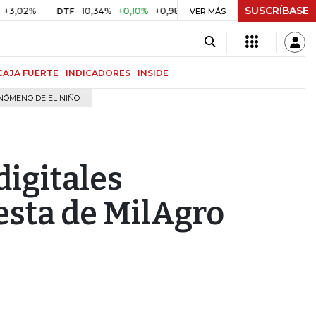
SUSCRÍBASE
2%
10,34%
+0,10%
+0,98%
$ 416,81
+$ 0,05
+0,01%
DTF
UVR
VER MÁS
CAJA FUERTE
INDICADORES
INSIDE
NÓMENO DE EL NIÑO
digitales
esta de MilAgro