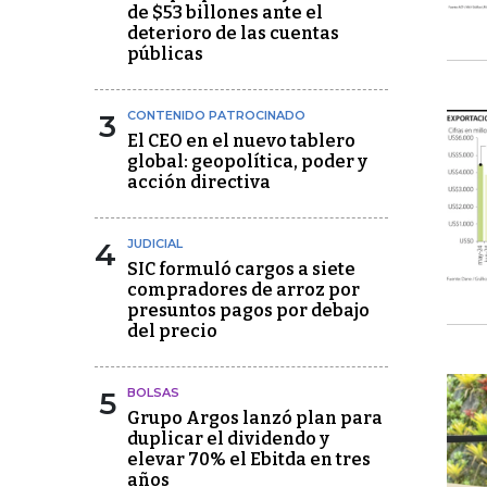
de $53 billones ante el
deterioro de las cuentas
públicas
3
CONTENIDO PATROCINADO
El CEO en el nuevo tablero
global: geopolítica, poder y
acción directiva
4
JUDICIAL
SIC formuló cargos a siete
compradores de arroz por
presuntos pagos por debajo
del precio
5
BOLSAS
Grupo Argos lanzó plan para
duplicar el dividendo y
elevar 70% el Ebitda en tres
años