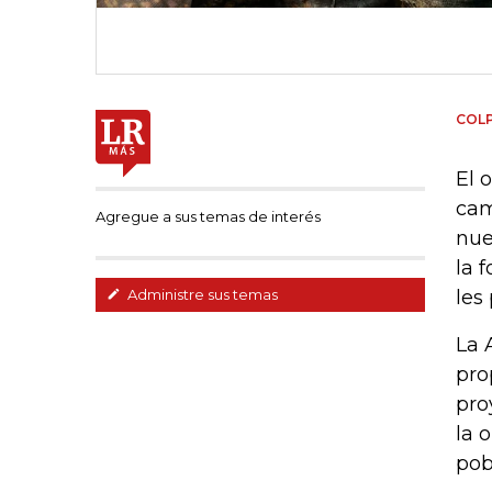
COL
El 
cam
Agregue a sus temas de interés
nue
la 
les
Administre sus temas
La 
pro
pro
la 
pob