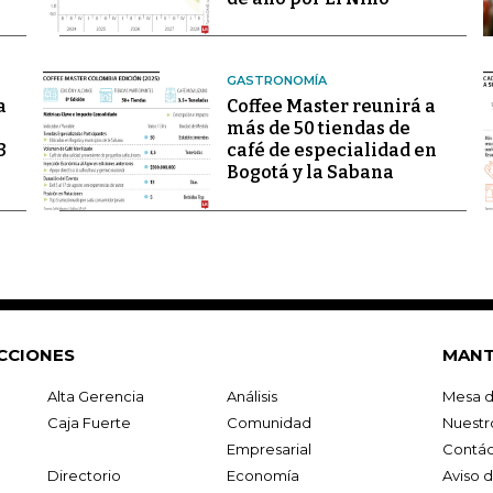
GASTRONOMÍA
a
Coffee Master reunirá a
más de 50 tiendas de
3
café de especialidad en
Bogotá y la Sabana
CCIONES
MANT
Alta Gerencia
Análisis
Mesa d
Caja Fuerte
Comunidad
Nuestr
Empresarial
Contác
Directorio
Economía
Aviso 