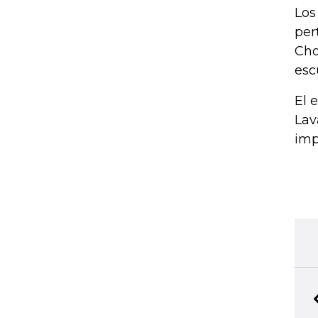
Los
per
Cho
esc
El 
Lav
imp