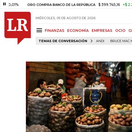
01%
$ 399.745,16
+$ 2.295,71
ORO COMPRA BANCO DE LA REPÚBLICA
MIÉRCOLES, 05 DE AGOSTO DE 2026
FINANZAS
ECONOMÍA
EMPRESAS
OCIO
G
TEMAS DE CONVERSACIÓN
ANDI
BRUCE MAC 