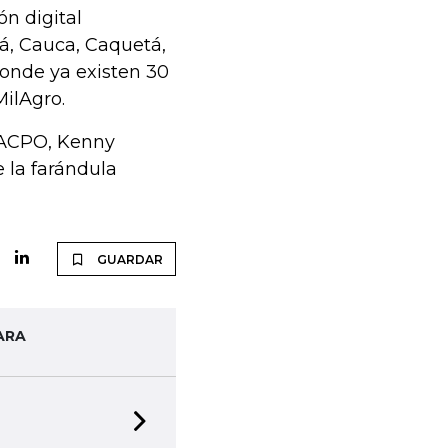
n digital
á, Cauca, Caquetá,
donde ya existen 30
MilAgro.
e ACPO, Kenny
 la farándula
GUARDAR
ARA
Next slide