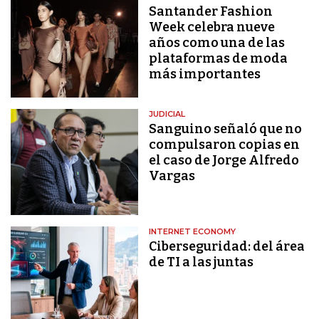
Santander Fashion
Week celebra nueve
años como una de las
plataformas de moda
más importantes
JUDICIAL
Sanguino señaló que no
compulsaron copias en
el caso de Jorge Alfredo
Vargas
INTERNET ECONOMY
Ciberseguridad: del área
de TI a las juntas