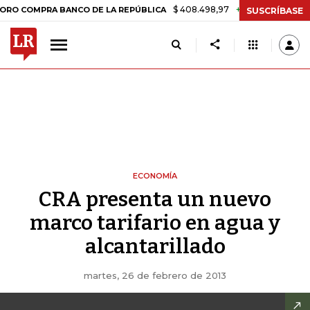
$ 408.498,97
+$ 8.753,81
+2,19%
MPRA BANCO DE LA REPÚBLICA
T
SUSCRÍBASE
ECONOMÍA
CRA presenta un nuevo
marco tarifario en agua y
alcantarillado
martes, 26 de febrero de 2013