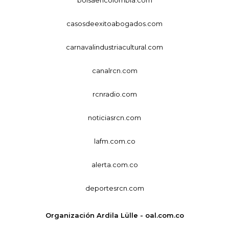
casosdeexitoabogados.com
carnavalindustriacultural.com
canalrcn.com
rcnradio.com
noticiasrcn.com
lafm.com.co
alerta.com.co
deportesrcn.com
Organización Ardila Lülle - oal.com.co