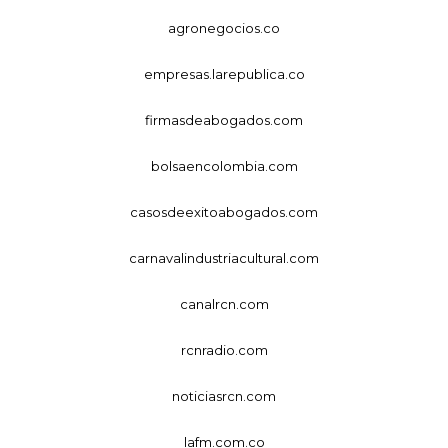
agronegocios.co
empresas.larepublica.co
firmasdeabogados.com
bolsaencolombia.com
casosdeexitoabogados.com
carnavalindustriacultural.com
canalrcn.com
rcnradio.com
noticiasrcn.com
lafm.com.co