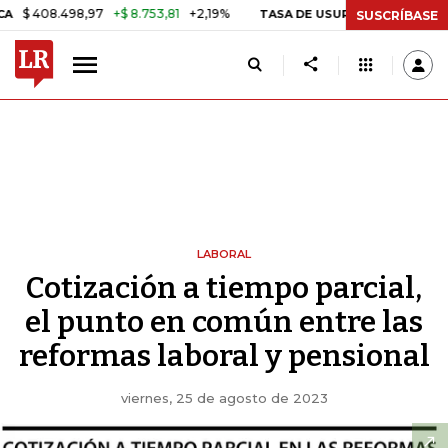
.498,97
+$ 8.753,81
+2,19%
2
TASA DE USURA CRÉDITO CONSUMO
SUSCRÍBASE
LABORAL
Cotización a tiempo parcial,
el punto en común entre las
reformas laboral y pensional
viernes, 25 de agosto de 2023