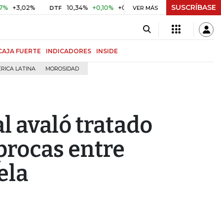
SUSCRÍBASE
02%
10,34%
+0,10%
+0,98%
$ 416,86
+$ 0,05
+0,01
DTF
UVR
VER MÁS
CAJA FUERTE
INDICADORES
INSIDE
RICA LATINA
MOROSIDAD
l avaló tratado
procas entre
ela