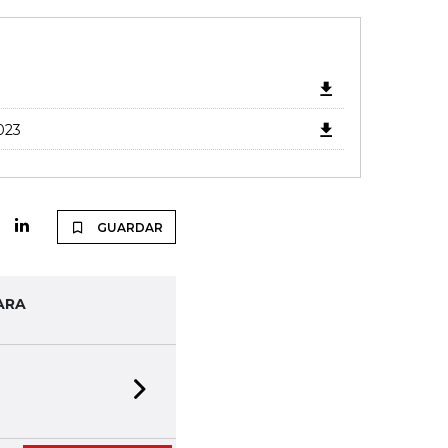
023
GUARDAR
ARA
Next slide