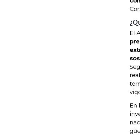
con
Cor
¿Qu
El 
pre
ext
sos
Seg
rea
ter
vigo
En 
inv
nac
gue