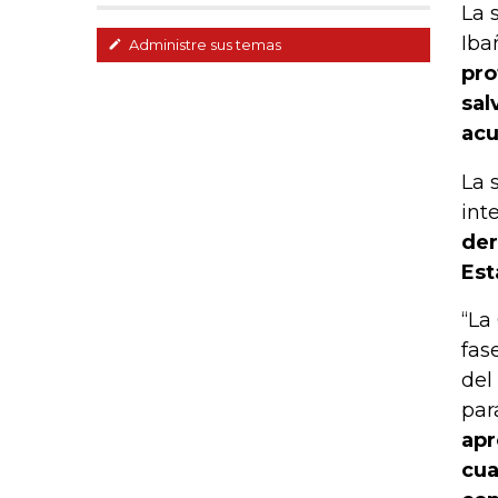
La 
Iba
Administre sus temas
pro
sal
acu
La 
int
der
Est
“La
fas
del
par
apr
cua