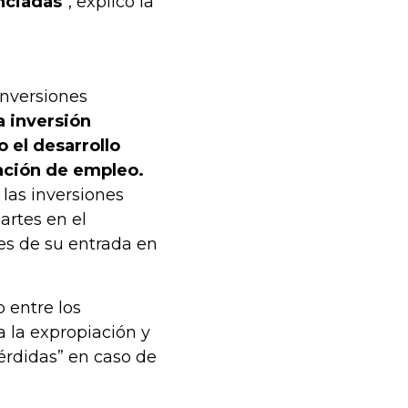
nciadas
”, explicó la
Inversiones
a inversión
 el desarrollo
ración de empleo.
las inversiones
artes en el
tes de su entrada en
 entre los
a la expropiación y
érdidas” en caso de