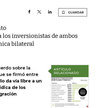
GUARDAR
nto
a los inversionistas de ambos
ica bilateral
uerdo sobre la
ARTÍCULO
RELACIONADO
ue se firmó entre
llo da vía libre a un
ídica de los
egración