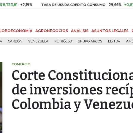
1
+2,19%
29,66%
+0,87%
+3,
TASA DE USURA CRÉDITO CONSUMO
LOBOECONOMÍA
AGRONEGOCIOS
ANÁLISIS
ASUNTOS LEGALES
ÍA
CARBÓN
VENEZUELA
PETRÓLEO
GRUPO ARGOS
EBITDA
AMÉ
COMERCIO
Corte Constituciona
de inversiones recí
Colombia y Venezu