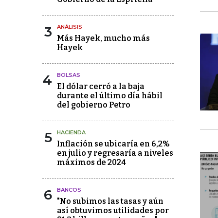
3
ANÁLISIS
Más Hayek, mucho más
Hayek
4
BOLSAS
El dólar cerró a la baja
durante el último día hábil
del gobierno Petro
5
HACIENDA
Inflación se ubicaría en 6,2%
en julio y regresaría a niveles
máximos de 2024
6
BANCOS
"No subimos las tasas y aún
así obtuvimos utilidades por