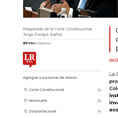
Magistrado de la Corte Constitucional
Jorge Enrique Ibáñez
Foto:
Colprensa
MATE
La 
Agregue a sus temas de interés
pro
Col
Corte Constitucional
ins
Venezuela
inv
eco
Zona binacional