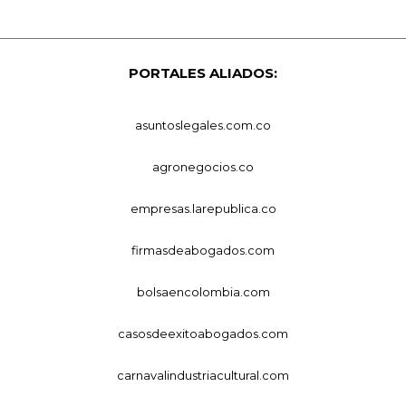
PORTALES ALIADOS:
asuntoslegales.com.co
agronegocios.co
empresas.larepublica.co
firmasdeabogados.com
bolsaencolombia.com
casosdeexitoabogados.com
carnavalindustriacultural.com