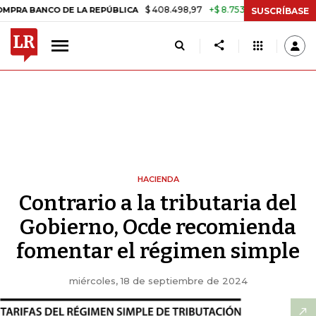
$ 408.498,97
+$ 8.753,81
+2,19%
ANCO DE LA REPÚBLICA
TASA D
SUSCRÍBASE
HACIENDA
Contrario a la tributaria del
Gobierno, Ocde recomienda
fomentar el régimen simple
miércoles, 18 de septiembre de 2024