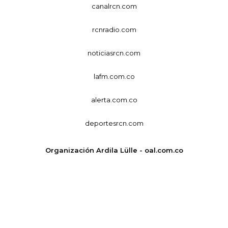
canalrcn.com
rcnradio.com
noticiasrcn.com
lafm.com.co
alerta.com.co
deportesrcn.com
Organización Ardila Lülle - oal.com.co