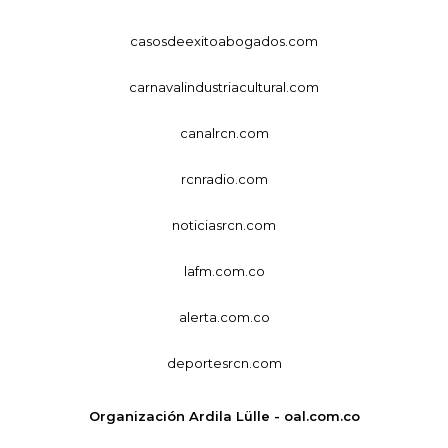
casosdeexitoabogados.com
carnavalindustriacultural.com
canalrcn.com
rcnradio.com
noticiasrcn.com
lafm.com.co
alerta.com.co
deportesrcn.com
Organización Ardila Lülle - oal.com.co