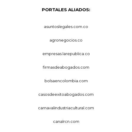
PORTALES ALIADOS:
asuntoslegales.com.co
agronegocios.co
empresas.larepublica.co
firmasdeabogados.com
bolsaencolombia.com
casosdeexitoabogados.com
carnavalindustriacultural.com
canalrcn.com