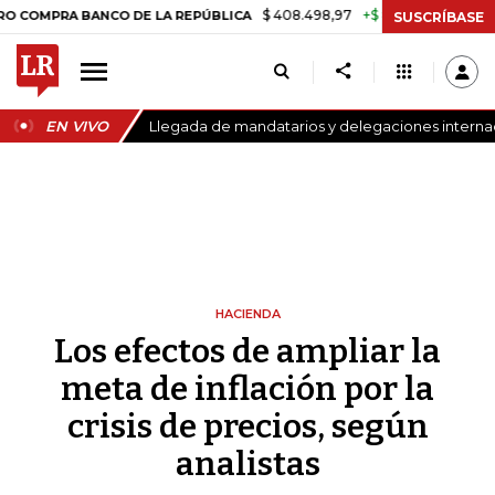
$ 408.498,97
+$ 8.753,81
+2,19%
RA BANCO DE LA REPÚBLICA
TAS
SUSCRÍBASE
EN VIVO
Llegada de mandatarios y delegaciones internaci
HACIENDA
Los efectos de ampliar la
meta de inflación por la
crisis de precios, según
analistas