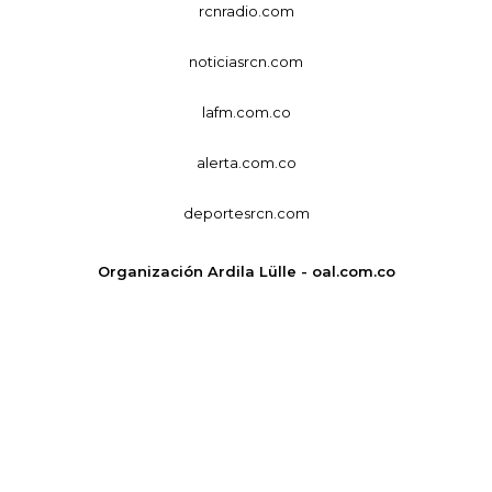
rcnradio.com
noticiasrcn.com
lafm.com.co
alerta.com.co
deportesrcn.com
Organización Ardila Lülle - oal.com.co