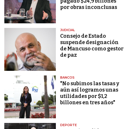
pagado $24,9 billones
por obras inconclusas
JUDICIAL
Consejo de Estado
suspende designación
de Mancuso como gestor
de paz
BANCOS
"No subimos las tasas y
aún así logramos unas
utilidades por $1,2
billones en tres años"
DEPORTE