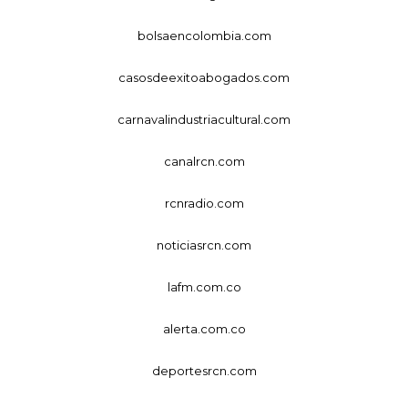
bolsaencolombia.com
casosdeexitoabogados.com
carnavalindustriacultural.com
canalrcn.com
rcnradio.com
noticiasrcn.com
lafm.com.co
alerta.com.co
deportesrcn.com