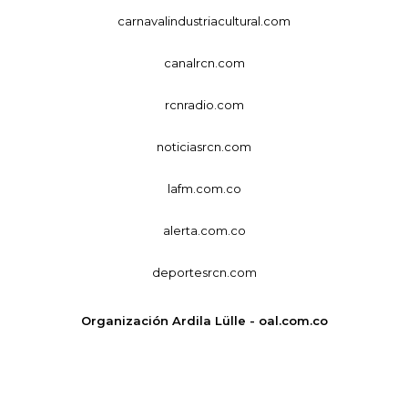
carnavalindustriacultural.com
canalrcn.com
rcnradio.com
noticiasrcn.com
lafm.com.co
alerta.com.co
deportesrcn.com
Organización Ardila Lülle - oal.com.co