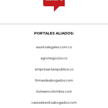
PORTALES ALIADOS:
asuntoslegales.com.co
agronegocios.co
empresas.larepublica.co
firmasdeabogados.com
bolsaencolombia.com
casosdeexitoabogados.com