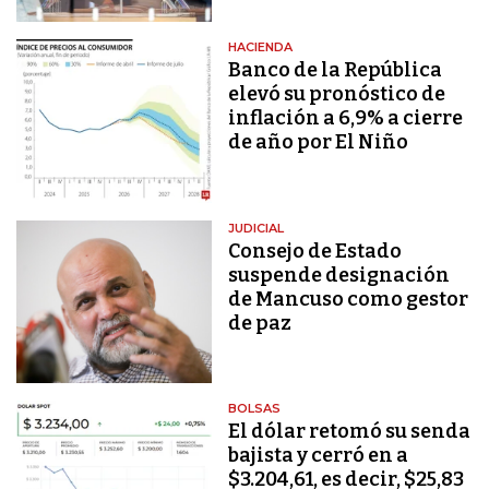
HACIENDA
Banco de la República
elevó su pronóstico de
inflación a 6,9% a cierre
de año por El Niño
JUDICIAL
Consejo de Estado
suspende designación
de Mancuso como gestor
de paz
BOLSAS
El dólar retomó su senda
bajista y cerró en a
$3.204,61, es decir, $25,83