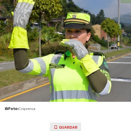
Foto:
Colprensa
GUARDAR