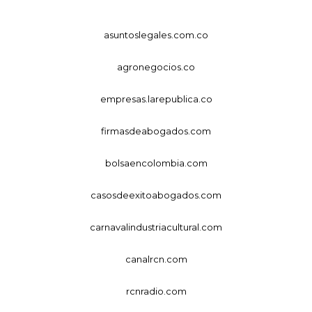
asuntoslegales.com.co
agronegocios.co
empresas.larepublica.co
firmasdeabogados.com
bolsaencolombia.com
casosdeexitoabogados.com
carnavalindustriacultural.com
canalrcn.com
rcnradio.com