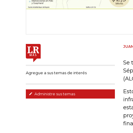
JUAN
Se 
Sép
Agregue a sus temas de interés
(AL
Est
Administre sus temas
inf
est
pro
fin