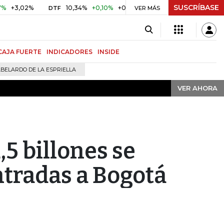
SUSCRÍBASE
VER AHORA
2%
10,34%
+0,10%
+0,98%
$ 416,91
+$ 0,05
+0,01%
DTF
UVR
VER MÁS
CAJA FUERTE
INDICADORES
INSIDE
BELARDO DE LA ESPRIELLA
VER AHORA
,5 billones se
ntradas a Bogotá