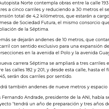
Autopista Norte contempla obras entre la calle 193
tres a cinco carriles y reduciendo a 30 metros el 
ensión total de 4,2 kilómetros, que estarán a carg
mesa de Sociedad Futura, el mismo consorcio que
liación de la Séptima.
más se dejarán andenes de 10 metros, que contará
carril con sentido exclusivo para una expansión de
ersecciones en la avenida el Polo y la avenida Gua
nueva carrera Séptima se ampliará a tres carriles 
re las calles 182 y 201, y desde esta calle, hasta el 
245, serán dos carriles por sentido.
drá también andenes de nueve metros y espacio pa
s Fernando Andrade, presidente de la ANI, había s
yecto “tendrá un año de preparación y tres años d