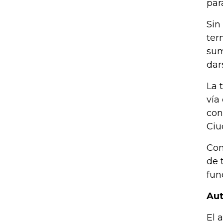
par
Sin
ter
sum
dar
La 
vía
con
Ciu
Con
de 
fun
Aut
El 