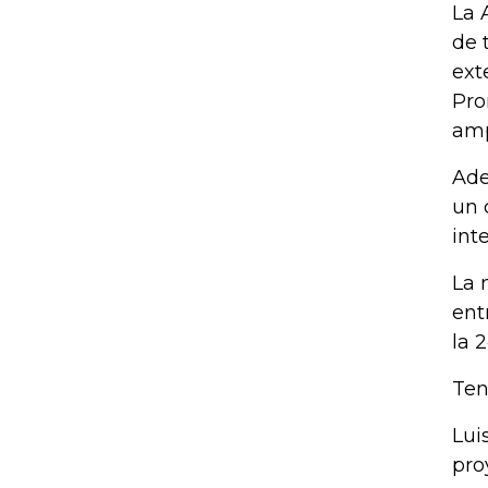
La 
de 
ext
Pro
amp
Ade
un 
int
La 
ent
la 
Ten
Lui
pro