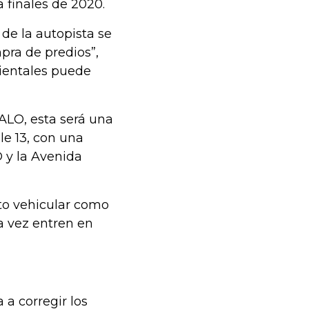
a finales de 2020.
de la autopista se
pra de predios”,
ientales puede
 ALO, esta será una
lle 13, con una
 y la Avenida
nto vehicular como
a vez entren en
 a corregir los