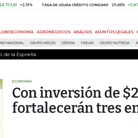
 de la Espriella
1
+2,19%
29,66%
+0,87%
+3,0
TASA DE USURA CRÉDITO CONSUMO
LOBOECONOMÍA
AGRONEGOCIOS
ANÁLISIS
ASUNTOS LEGALES
RNO NACIONAL
GRUPO ARGOS
ODINSA
HOGAR
GRUPO NUTRESA
A
 de la Espriella
ECONOMÍA
Con inversión de $2
fortalecerán tres e