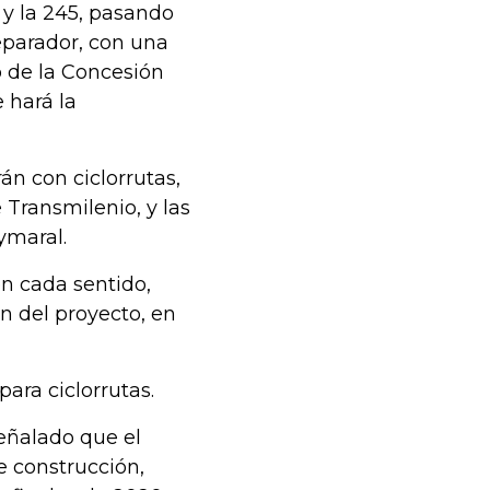
 y la 245, pasando
separador, con una
o de la Concesión
 hará la
n con ciclorrutas,
 Transmilenio, y las
ymaral.
en cada sentido,
fin del proyecto, en
ra ciclorrutas.
eñalado que el
e construcción,