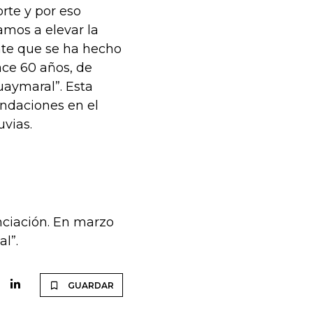
orte y por eso
amos a elevar la
nte que se ha hecho
ace 60 años, de
uaymaral”. Esta
ndaciones en el
uvias.
nciación. En marzo
l”.
GUARDAR