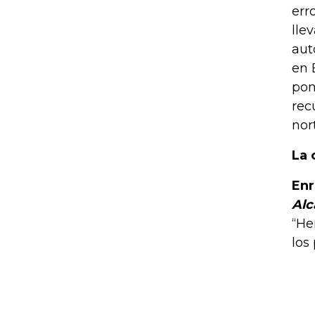
err
lle
aut
en 
pon
rec
nor
La 
Enr
Alc
“He
los