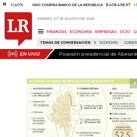
Posesión presidencial de Abelardo
EN VIVO
,40%
$ 408.498,97
+$ 8.753,8
ORO COMPRA BANCO DE LA REPÚBLICA
VIERNES, 07 DE AGOSTO DE 2026
FINANZAS
ECONOMÍA
EMPRESAS
OCIO
G
TEMAS DE CONVERSACIÓN
ECONOMÍA
GOBIE
Posesión presidencial de Abelardo
EN VIVO