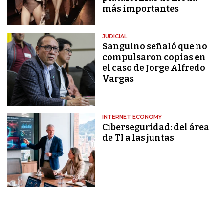
más importantes
JUDICIAL
Sanguino señaló que no
compulsaron copias en
el caso de Jorge Alfredo
Vargas
INTERNET ECONOMY
Ciberseguridad: del área
de TI a las juntas