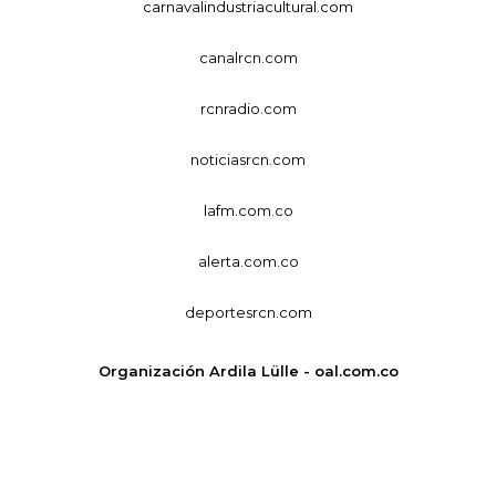
carnavalindustriacultural.com
canalrcn.com
rcnradio.com
noticiasrcn.com
lafm.com.co
alerta.com.co
deportesrcn.com
Organización Ardila Lülle - oal.com.co