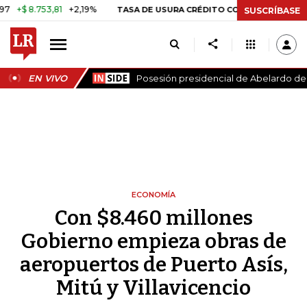
 8.753,81
+2,19%
29,66%
+0,
TASA DE USURA CRÉDITO CONSUMO
SUSCRÍBASE
EN VIVO
Posesión presidencial de Abelardo de 
ECONOMÍA
Con $8.460 millones
Gobierno empieza obras de
aeropuertos de Puerto Asís,
Mitú y Villavicencio