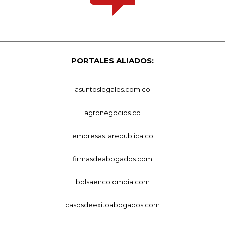
PORTALES ALIADOS:
asuntoslegales.com.co
agronegocios.co
empresas.larepublica.co
firmasdeabogados.com
bolsaencolombia.com
casosdeexitoabogados.com