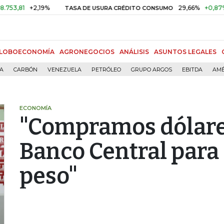
1
+2,19%
29,66%
+0,87%
+3,
TASA DE USURA CRÉDITO CONSUMO
LOBOECONOMÍA
AGRONEGOCIOS
ANÁLISIS
ASUNTOS LEGALES
ÍA
CARBÓN
VENEZUELA
PETRÓLEO
GRUPO ARGOS
EBITDA
AMÉ
ECONOMÍA
"Compramos dólares
Banco Central para 
peso"