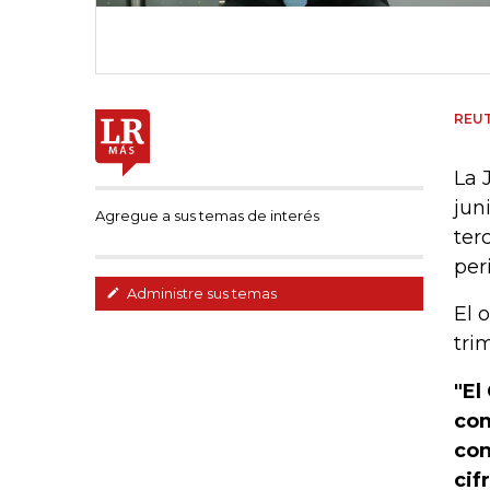
REU
La 
jun
Agregue a sus temas de interés
ter
per
Administre sus temas
El 
tri
"El
com
con
cif