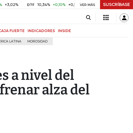
SUSCRÍBASE
02%
10,34%
+0,10%
+0,98%
$ 416,86
+$ 0,05
+0,01
DTF
UVR
VER MÁS
CAJA FUERTE
INDICADORES
INSIDE
RICA LATINA
MOROSIDAD
 a nivel del
frenar alza del