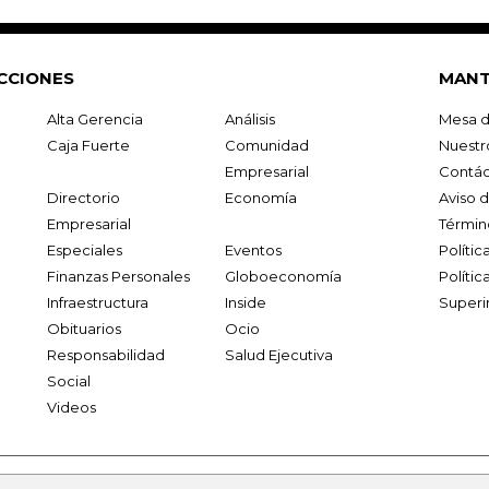
CCIONES
MANT
Alta Gerencia
Análisis
Mesa d
Caja Fuerte
Comunidad
Nuestr
Empresarial
Contác
Directorio
Economía
Aviso 
Empresarial
Términ
Especiales
Eventos
Políti
Finanzas Personales
Globoeconomía
Polític
Infraestructura
Inside
Superi
Obituarios
Ocio
Responsabilidad
Salud Ejecutiva
Social
Videos