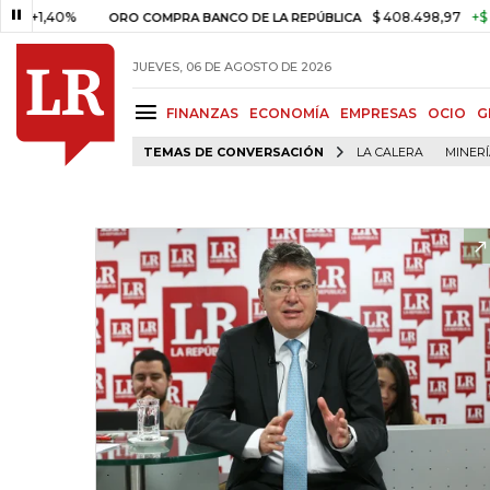
,40%
$ 408.498,97
+$ 8.753,8
ORO COMPRA BANCO DE LA REPÚBLICA
JUEVES, 06 DE AGOSTO DE 2026
FINANZAS
ECONOMÍA
EMPRESAS
OCIO
G
TEMAS DE CONVERSACIÓN
LA CALERA
MINER