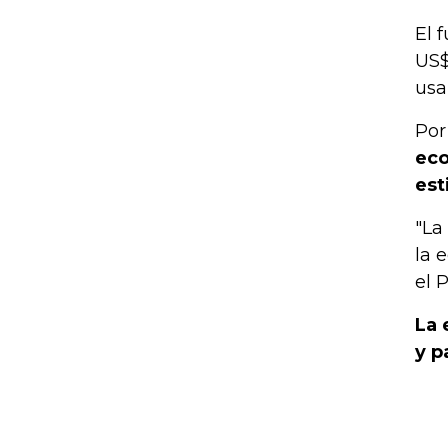
El 
US$
usa
Por
eco
est
"La
la 
el 
La 
y p