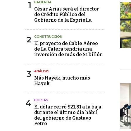
1
HACIENDA
César Arias será el director
de Crédito Público del
Gobierno de la Espriella
2
CONSTRUCCIÓN
El proyecto de Cable Aéreo
de La Calera tendría una
inversión de más de $1 billón
3
ANÁLISIS
Más Hayek, mucho más
Hayek
4
BOLSAS
El dólar cerró $21,81 a la baja
durante el último día hábil
del gobierno de Gustavo
Petro