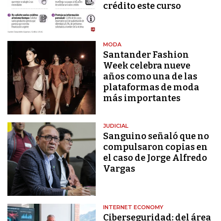
crédito este curso
MODA
Santander Fashion
Week celebra nueve
años como una de las
plataformas de moda
más importantes
JUDICIAL
Sanguino señaló que no
compulsaron copias en
el caso de Jorge Alfredo
Vargas
INTERNET ECONOMY
Ciberseguridad: del área