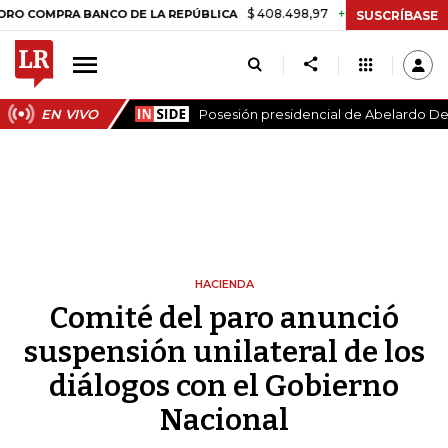
$ 408.498,97
+$ 8.753,81
+2,19%
PRA BANCO DE LA REPÚBLICA
TA
SUSCRÍBASE
EN VIVO
Posesión presidencial de Abelardo De 
HACIENDA
Comité del paro anunció
suspensión unilateral de los
diálogos con el Gobierno
Nacional