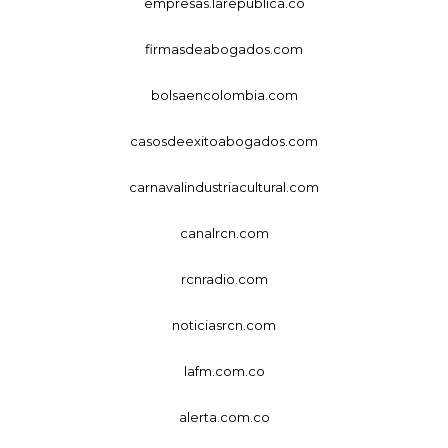
empresas.larepublica.co
firmasdeabogados.com
bolsaencolombia.com
casosdeexitoabogados.com
carnavalindustriacultural.com
canalrcn.com
rcnradio.com
noticiasrcn.com
lafm.com.co
alerta.com.co