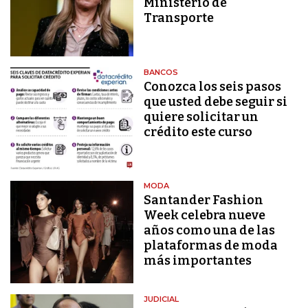
Ministerio de
Transporte
BANCOS
Conozca los seis pasos
que usted debe seguir si
quiere solicitar un
crédito este curso
MODA
Santander Fashion
Week celebra nueve
años como una de las
plataformas de moda
más importantes
JUDICIAL