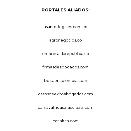
PORTALES ALIADOS:
asuntoslegales.com.co
agronegocios.co
empresas.larepublica.co
firmasdeabogados.com
bolsaencolombia.com
casosdeexitoabogados.com
carnavalindustriacultural.com
canalrcn.com