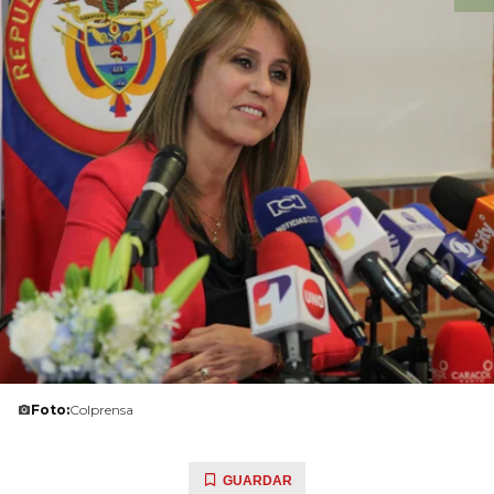
Foto:
Colprensa
GUARDAR