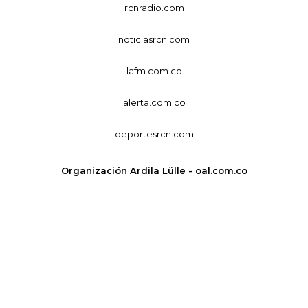
rcnradio.com
noticiasrcn.com
lafm.com.co
alerta.com.co
deportesrcn.com
Organización Ardila Lülle - oal.com.co