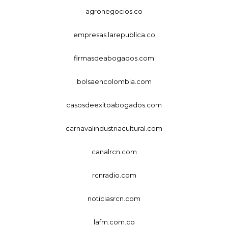
agronegocios.co
empresas.larepublica.co
firmasdeabogados.com
bolsaencolombia.com
casosdeexitoabogados.com
carnavalindustriacultural.com
canalrcn.com
rcnradio.com
noticiasrcn.com
lafm.com.co