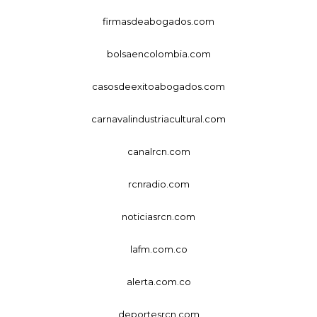
firmasdeabogados.com
bolsaencolombia.com
casosdeexitoabogados.com
carnavalindustriacultural.com
canalrcn.com
rcnradio.com
noticiasrcn.com
lafm.com.co
alerta.com.co
deportesrcn.com