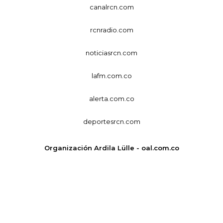
canalrcn.com
rcnradio.com
noticiasrcn.com
lafm.com.co
alerta.com.co
deportesrcn.com
Organización Ardila Lülle - oal.com.co