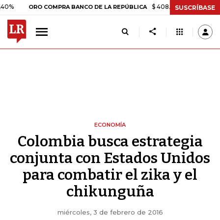
$ 408.498,97
+$ 8.753,81
+2
ORO COMPRA BANCO DE LA REPÚBLICA
SUSCRÍBASE
ECONOMÍA
Colombia busca estrategia
conjunta con Estados Unidos
para combatir el zika y el
chikunguña
miércoles, 3 de febrero de 2016