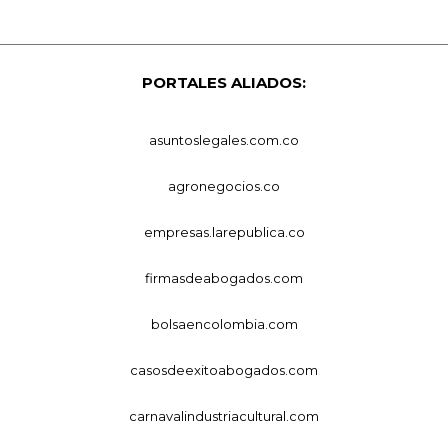
PORTALES ALIADOS:
asuntoslegales.com.co
agronegocios.co
empresas.larepublica.co
firmasdeabogados.com
bolsaencolombia.com
casosdeexitoabogados.com
carnavalindustriacultural.com