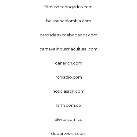
firmasdeabogados.com
bolsaencolombia.com
casosdeexitoabogados.com
carnavalindustriacultural.com
canalrcn.com
rcnradio.com
noticiasrcn.com
lafm.com.co
alerta.com.co
deportesrcn.com