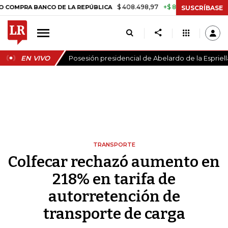
$ 408.498,97
+$ 8.753,81
+2,19%
 BANCO DE LA REPÚBLICA
TASA 
SUSCRÍBASE
EN VIVO
Posesión presidencial de Abelardo de la Espriell
TRANSPORTE
Colfecar rechazó aumento en
218% en tarifa de
autorretención de
transporte de carga