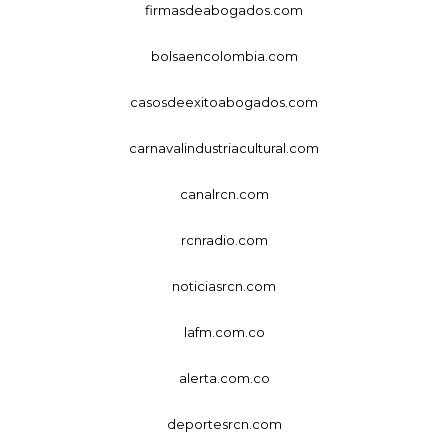
firmasdeabogados.com
bolsaencolombia.com
casosdeexitoabogados.com
carnavalindustriacultural.com
canalrcn.com
rcnradio.com
noticiasrcn.com
lafm.com.co
alerta.com.co
deportesrcn.com