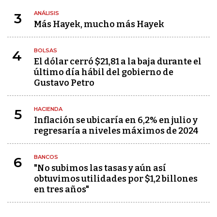
ANÁLISIS
3
Más Hayek, mucho más Hayek
BOLSAS
4
El dólar cerró $21,81 a la baja durante el
último día hábil del gobierno de
Gustavo Petro
HACIENDA
5
Inflación se ubicaría en 6,2% en julio y
regresaría a niveles máximos de 2024
BANCOS
6
"No subimos las tasas y aún así
obtuvimos utilidades por $1,2 billones
en tres años"