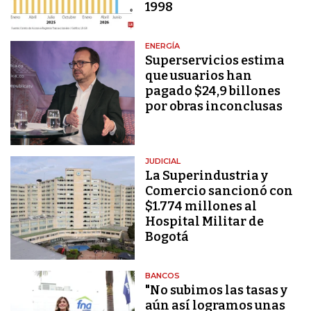
1998
ENERGÍA
Superservicios estima
que usuarios han
pagado $24,9 billones
por obras inconclusas
JUDICIAL
La Superindustria y
Comercio sancionó con
$1.774 millones al
Hospital Militar de
Bogotá
BANCOS
"No subimos las tasas y
aún así logramos unas