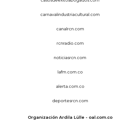
carnavalindustriacultural.com
canalrcn.com
rcnradio.com
noticiasrcn.com
lafm.com.co
alerta.com.co
deportesrcn.com
Organización Ardila Lülle - oal.com.co