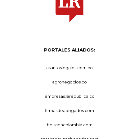
PORTALES ALIADOS:
asuntoslegales.com.co
agronegocios.co
empresas.larepublica.co
firmasdeabogados.com
bolsaencolombia.com
casosdeexitoabogados.com