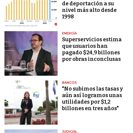
de deportación a su
nivel más alto desde
1998
ENERGÍA
Superservicios estima
que usuarios han
pagado $24,9 billones
por obras inconclusas
BANCOS
"No subimos las tasas y
aún así logramos unas
utilidades por $1,2
billones en tres años"
JUDICIAL