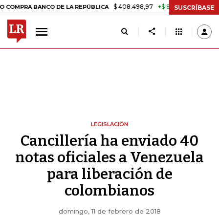
$ 408.498,97
+$ 8.753,81
+2,19%
RA BANCO DE LA REPÚBLICA
TAS
SUSCRÍBASE
LEGISLACIÓN
Cancillería ha enviado 40
notas oficiales a Venezuela
para liberación de
colombianos
domingo, 11 de febrero de 2018