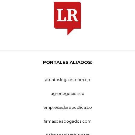
PORTALES ALIADOS:
asuntoslegales.com.co
agronegocios.co
empresas.larepublica.co
firmasdeabogados.com
bolsaencolombia.com