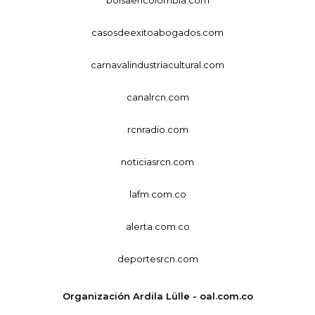
casosdeexitoabogados.com
carnavalindustriacultural.com
canalrcn.com
rcnradio.com
noticiasrcn.com
lafm.com.co
alerta.com.co
deportesrcn.com
Organización Ardila Lülle - oal.com.co