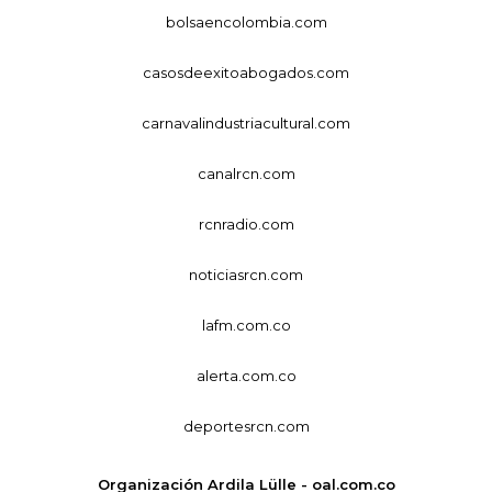
bolsaencolombia.com
casosdeexitoabogados.com
carnavalindustriacultural.com
canalrcn.com
rcnradio.com
noticiasrcn.com
lafm.com.co
alerta.com.co
deportesrcn.com
Organización Ardila Lülle - oal.com.co