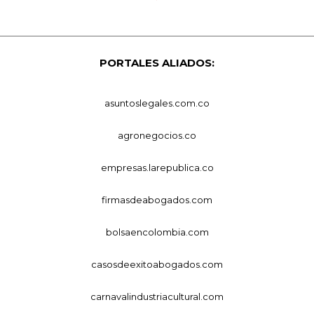
PORTALES ALIADOS:
asuntoslegales.com.co
agronegocios.co
empresas.larepublica.co
firmasdeabogados.com
bolsaencolombia.com
casosdeexitoabogados.com
carnavalindustriacultural.com