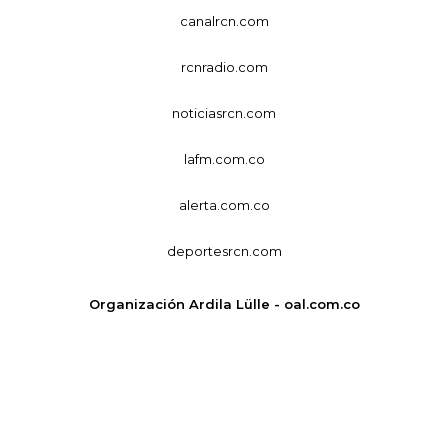
canalrcn.com
rcnradio.com
noticiasrcn.com
lafm.com.co
alerta.com.co
deportesrcn.com
Organización Ardila Lülle - oal.com.co