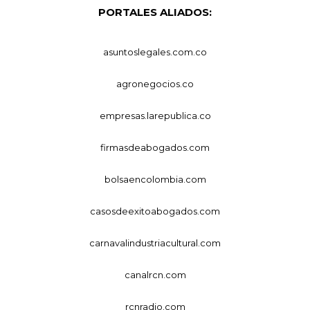
PORTALES ALIADOS:
asuntoslegales.com.co
agronegocios.co
empresas.larepublica.co
firmasdeabogados.com
bolsaencolombia.com
casosdeexitoabogados.com
carnavalindustriacultural.com
canalrcn.com
rcnradio.com