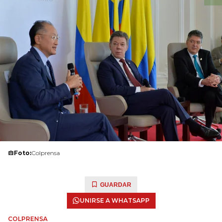
Foto:
Colprensa
GUARDAR
UNIRSE A WHATSAPP
COLPRENSA