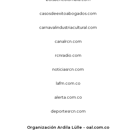
casosdeexitoabogados.com
carnavalindustriacultural.com
canalrcn.com
rcnradio.com
noticiasrcn.com
lafm.com.co
alerta.com.co
deportesrcn.com
Organización Ardila Lülle - oal.com.co