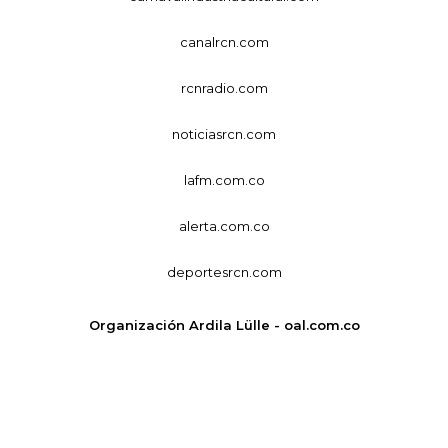
canalrcn.com
rcnradio.com
noticiasrcn.com
lafm.com.co
alerta.com.co
deportesrcn.com
Organización Ardila Lülle - oal.com.co