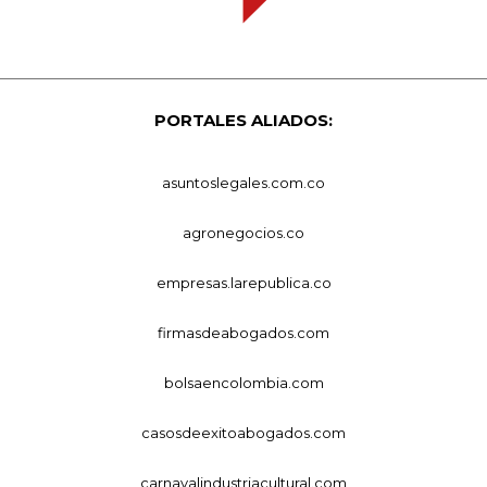
PORTALES ALIADOS:
asuntoslegales.com.co
agronegocios.co
empresas.larepublica.co
firmasdeabogados.com
bolsaencolombia.com
casosdeexitoabogados.com
carnavalindustriacultural.com