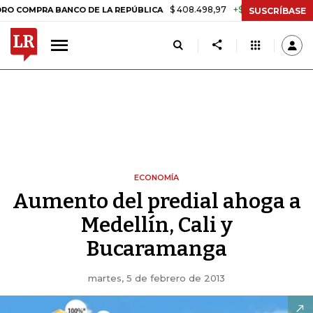
$ 408.498,97
+$ 8.753,81
+2,19%
RA BANCO DE LA REPÚBLICA
TA
SUSCRÍBASE
ECONOMÍA
Aumento del predial ahoga a
Medellín, Cali y
Bucaramanga
martes, 5 de febrero de 2013