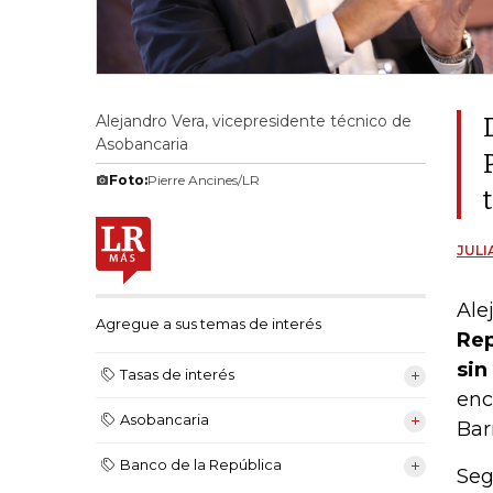
Alejandro Vera, vicepresidente técnico de
Asobancaria
Foto:
Pierre Ancines/LR
JULI
Ale
Agregue a sus temas de interés
Rep
sin
Tasas de interés
enc
Asobancaria
Bar
Banco de la República
Seg