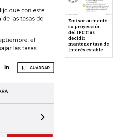
dijo que con este
 de las tasas de
Emisor aumentó
su proyección
del IPC tras
decidir
eptiembre, el
mantener tasa de
ajar las tasas.
interés estable
GUARDAR
ARA
Next slide