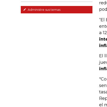
red
pod
Administre sus temas
“El
ent
a 1
int
inf
El 
jue
inf
"Co
sen
tas
Rep
el 