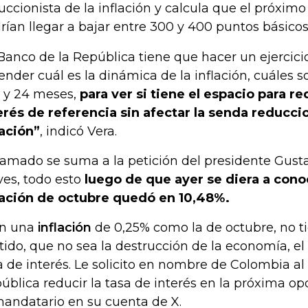
uccionista de la inflación y calcula que el próximo
rían llegar a bajar entre
300 y 400 puntos básicos
 Banco de la República tiene que hacer un ejercic
ender cuál es la dinámica de la inflación, cuáles s
2 y 24 meses,
para ver si tiene el espacio para re
erés de referencia sin afectar la senda reduccio
lación”
, indicó Vera.
llamado se suma a la petición del presidente Gust
ves, todo esto
luego de que ayer se diera a cono
lación de octubre quedó en 10,48%.
n una
inflación
de 0,25% como la de octubre, no t
tido, que no sea la destrucción de la economía, el
a de interés. Le solicito en nombre de Colombia al
ública reducir la tasa de interés en la próxima opo
mandatario en su cuenta de X.