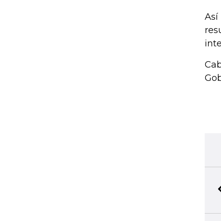
Así
res
int
Cab
Gob