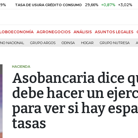
29,66%
+0,87%
+3,02%
1
TASA DE USURA CRÉDITO CONSUMO
DTF
LOBOECONOMÍA
AGRONEGOCIOS
ANÁLISIS
ASUNTOS LEGALES
RNO NACIONAL
GRUPO ARGOS
ODINSA
HOGAR
GRUPO NUTRESA
A
HACIENDA
Asobancaria dice q
debe hacer un ejerc
para ver si hay espa
tasas