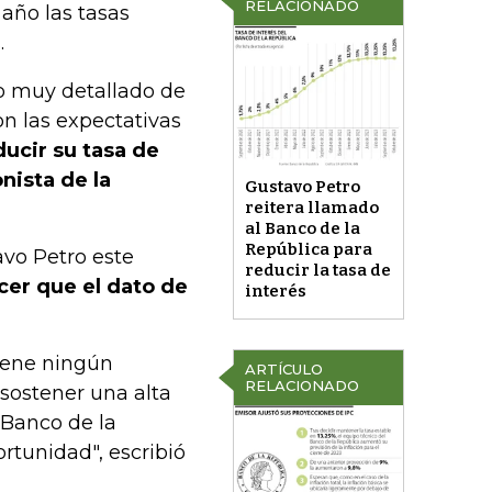
RELACIONADO
 año las tasas
.
io muy detallado de
on las expectativas
ducir su tasa de
nista de la
Gustavo Petro
reitera llamado
al Banco de la
República para
avo Petro este
reducir la tasa de
cer que el dato de
interés
iene ningún
ARTÍCULO
RELACIONADO
 sostener una alta
 Banco de la
rtunidad", escribió