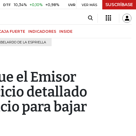
SUSCRÍBASE
0,34%
+0,10%
+0,98%
$ 416,91
+$ 0,05
+0,01%
UVR
VER MÁS
BITCOIN
CAJA FUERTE
INDICADORES
INSIDE
BELARDO DE LA ESPRIELLA
ue el Emisor
icio detallado
cio para bajar