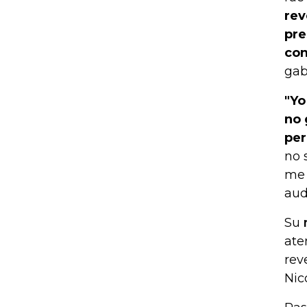
rev
pre
con
gab
"Yo
no 
per
no 
me 
aud
Su
ate
rev
Nic