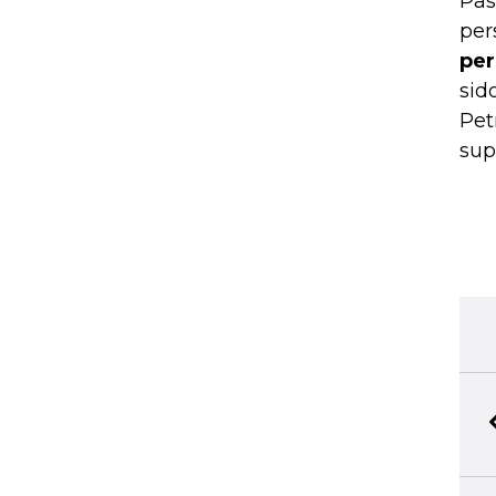
Pas
per
per
sid
Pet
sup