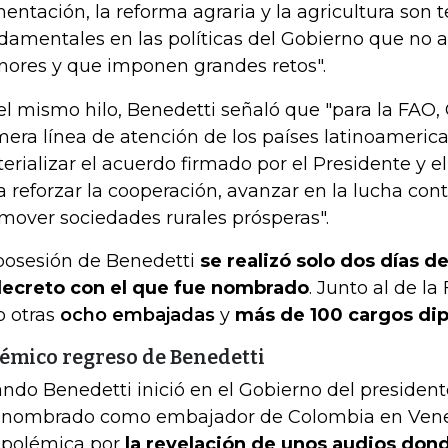
mentación, la reforma agraria y la agricultura son
damentales en las políticas del Gobierno que no 
ores y que imponen grandes retos".
el mismo hilo, Benedetti señaló que "para la FAO,
mera línea de atención de los países latinoameric
erializar el acuerdo firmado por el Presidente y el
a reforzar la cooperación, avanzar en la lucha con
mover sociedades rurales prósperas".
posesión de Benedetti
se realizó solo dos días 
decreto con el que fue nombrado
. Junto al de la
o otras
ocho embajadas
y
más de 100 cargos dip
émico regreso de Benedetti
ndo Benedetti inició en el Gobierno del president
 nombrado como embajador de Colombia en Venez
 polémica por
la revelación de unos audios do