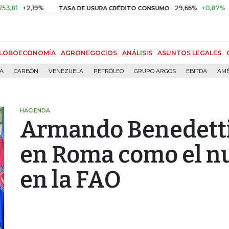
2,19%
29,66%
+0,87%
+3,02%
TASA DE USURA CRÉDITO CONSUMO
LOBOECONOMÍA
AGRONEGOCIOS
ANÁLISIS
ASUNTOS LEGALES
ÍA
CARBÓN
VENEZUELA
PETRÓLEO
GRUPO ARGOS
EBITDA
AMÉ
HACIENDA
Armando Benedetti
en Roma como el n
en la FAO