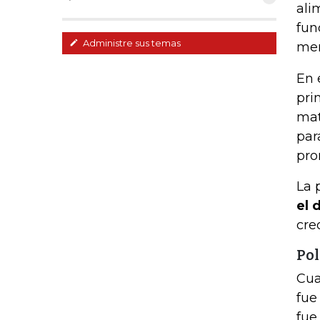
ali
fun
Administre sus temas
men
En 
pri
mat
par
pro
La 
el 
cre
Pol
Cua
fue
fue