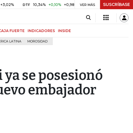
SUSCRÍBASE
10,34%
+0,10%
+0,98%
$ 416,86
+$ 0,05
+0,01%
DTF
UVR
VER MÁS
CAJA FUERTE
INDICADORES
INSIDE
RICA LATINA
MOROSIDAD
 ya se posesionó
uevo embajador