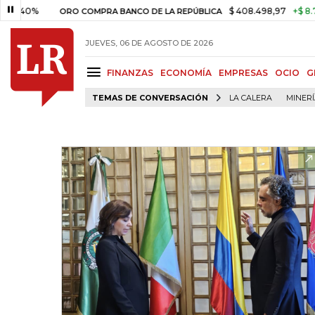
$ 408.498,97
+$ 8.753,81
+
ORO COMPRA BANCO DE LA REPÚBLICA
JUEVES, 06 DE AGOSTO DE 2026
FINANZAS
ECONOMÍA
EMPRESAS
OCIO
G
TEMAS DE CONVERSACIÓN
LA CALERA
MINER