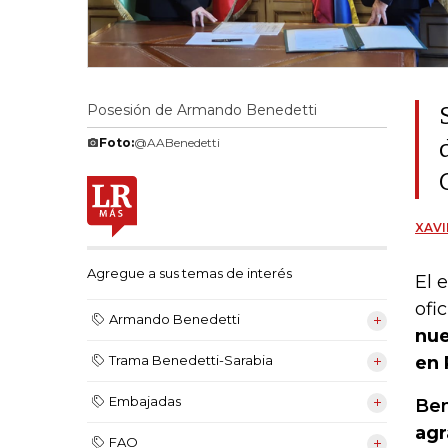
Posesión de Armando Benedetti
Foto:
@AABenedetti
XAVI
Agregue a sus temas de interés
El 
ofi
Armando Benedetti
nue
en 
Trama Benedetti-Sarabia
Embajadas
Ben
agr
FAO