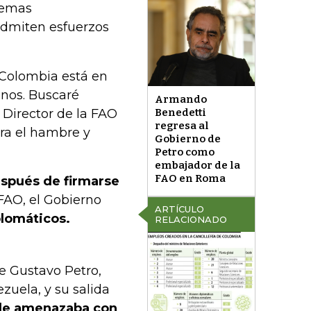
 temas
admiten esfuerzos
 Colombia está en
anos. Buscaré
Armando
 Director de la FAO
Benedetti
regresa al
tra el hambre y
Gobierno de
Petro como
embajador de la
FAO en Roma
después de firmarse
 FAO, el Gobierno
ARTÍCULO
lomáticos.
RELACIONADO
e Gustavo Petro,
uela, y su salida
nde amenazaba con