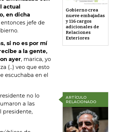
l actual
Gobierno crea
o, en dicha
nueve embajadas
y 116 cargos
entonces jefe de
adicionales de
bierno.
Relaciones
Exteriores
s, si no es por mí
recibe a la gente,
ron ayer
, marica, yo
 (...) veo que esto
se escuchaba en el
residente no lo
ARTÍCULO
RELACIONADO
 sumaron a las
l presidente,