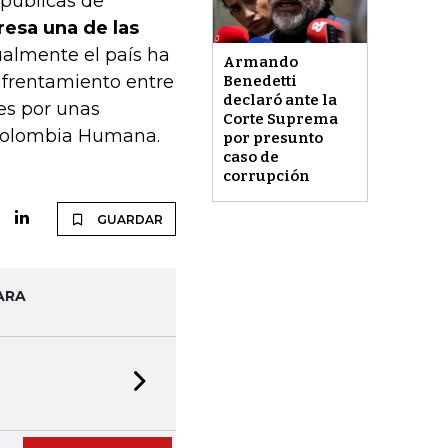
 públicas de
esa una de las
ualmente el país ha
Armando
nfrentamiento entre
Benedetti
declaró ante la
nes por unas
Corte Suprema
 Colombia Humana.
por presunto
caso de
corrupción
GUARDAR
ARA
Next slide