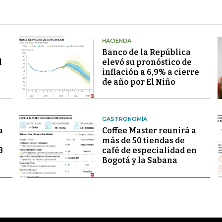
HACIENDA
Banco de la República
l
elevó su pronóstico de
inflación a 6,9% a cierre
de año por El Niño
GASTRONOMÍA
a
Coffee Master reunirá a
más de 50 tiendas de
3
café de especialidad en
Bogotá y la Sabana