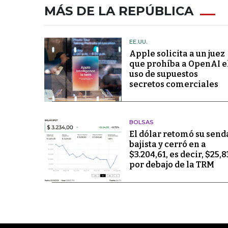
MÁS DE LA REPÚBLICA
EE.UU.
Apple solicita a un juez
que prohíba a OpenAI e
uso de supuestos
secretos comerciales
BOLSAS
El dólar retomó su send
bajista y cerró en a
$3.204,61, es decir, $25,8
por debajo de la TRM