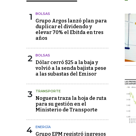
1
BOLSAS
Grupo Argos lanzó plan para
duplicar el dividendo y
elevar 70% el Ebitda en tres
años
2
BOLSAS
Dólar cerró $25 a la baja y
volvió a la senda bajista pese
a las subastas del Emisor
3
TRANSPORTE
Noguera traza la hoja de ruta
para su gestión en el
Ministerio de Transporte
4
ENERGÍA
Grupo EPM registró ingresos