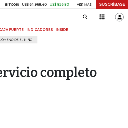
SUSCRÍBASE
US$ 64.968,40
US$ 856,80
+1,34%
$ 3.204,51
-$ 25,93
COIN
VER MÁS
TRM
CAJA FUERTE
INDICADORES
INSIDE
NÓMENO DE EL NIÑO
ervicio completo