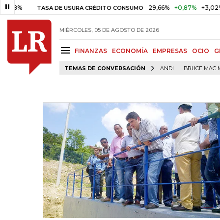
%
29,66%
+0,87%
+3,02%
TASA DE USURA CRÉDITO CONSUMO
MIÉRCOLES, 05 DE AGOSTO DE 2026
FINANZAS
ECONOMÍA
EMPRESAS
OCIO
G
TEMAS DE CONVERSACIÓN
ANDI
BRUCE MAC 