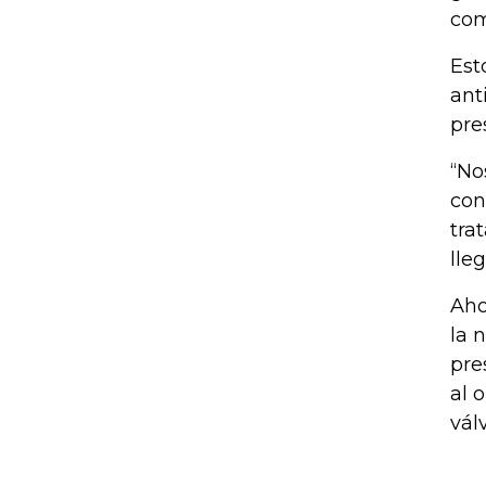
com
Est
ant
pre
“No
con
tra
lle
Aho
la 
pre
al 
vál