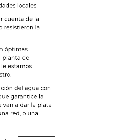
dades locales.
r cuenta de la
 resistieron la
en óptimas
a planta de
a le estamos
tro.
ación del agua con
que garantice la
 van a dar la plata
una red, o una