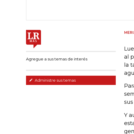
MER
Lue
al 
Agregue a sus temas de interés
la 
agu
Administre sus temas
Par
sem
sus
Y a
est
gen