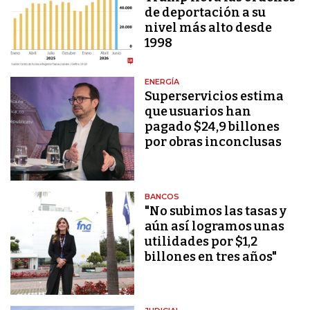
de deportación a su
nivel más alto desde
1998
ENERGÍA
Superservicios estima
que usuarios han
pagado $24,9 billones
por obras inconclusas
BANCOS
"No subimos las tasas y
aún así logramos unas
utilidades por $1,2
billones en tres años"