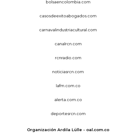
bolsaencolombia.com
casosdeexitoabogados.com
carnavalindustriacultural.com
canalrcn.com
rcnradio.com
noticiasrcn.com
lafm.com.co
alerta.com.co
deportesrcn.com
Organización Ardila Lülle - oal.com.co