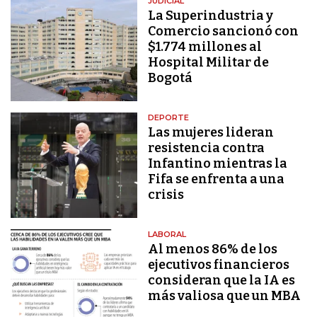
JUDICIAL
La Superindustria y
Comercio sancionó con
$1.774 millones al
Hospital Militar de
Bogotá
DEPORTE
Las mujeres lideran
resistencia contra
Infantino mientras la
Fifa se enfrenta a una
crisis
LABORAL
Al menos 86% de los
ejecutivos financieros
consideran que la IA es
más valiosa que un MBA