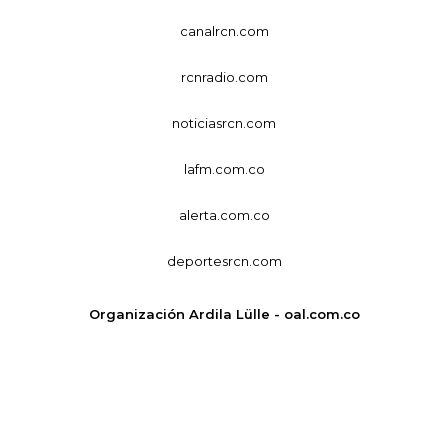
canalrcn.com
rcnradio.com
noticiasrcn.com
lafm.com.co
alerta.com.co
deportesrcn.com
Organización Ardila Lülle - oal.com.co