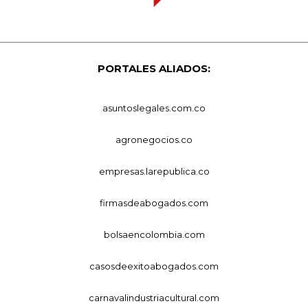
PORTALES ALIADOS:
asuntoslegales.com.co
agronegocios.co
empresas.larepublica.co
firmasdeabogados.com
bolsaencolombia.com
casosdeexitoabogados.com
carnavalindustriacultural.com