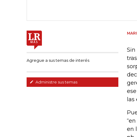
MAR
Sin
tra
Agregue a sus temas de interés
sor
dec
ger
Administre sus temas
ese
las
Pue
“en
en 