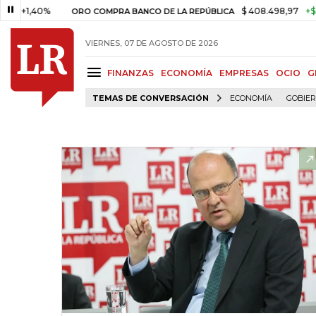
1,40%
$ 408.498,97
+$ 8.753,
ORO COMPRA BANCO DE LA REPÚBLICA
VIERNES, 07 DE AGOSTO DE 2026
FINANZAS
ECONOMÍA
EMPRESAS
OCIO
G
TEMAS DE CONVERSACIÓN
ECONOMÍA
GOBIE