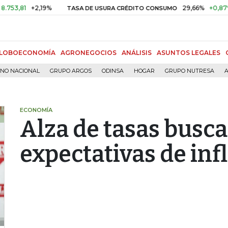
81
+2,19%
29,66%
+0,87%
+3,
TASA DE USURA CRÉDITO CONSUMO
LOBOECONOMÍA
AGRONEGOCIOS
ANÁLISIS
ASUNTOS LEGALES
RNO NACIONAL
GRUPO ARGOS
ODINSA
HOGAR
GRUPO NUTRESA
A
ECONOMÍA
Alza de tasas busca
expectativas de inf