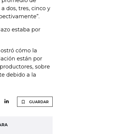
os promedio de
a dos, tres, cinco y
espectivamente”.
lazo estaba por
mostró cómo la
lación están por
productores, sobre
te debido a la
GUARDAR
ARA