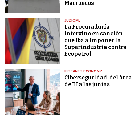
Marruecos
JUDICIAL
La Procuraduría
intervino en sanción
que iba a imponer la
Superindustria contra
Ecopetrol
INTERNET ECONOMY
Ciberseguridad: del área
de TI a las juntas