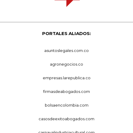
PORTALES ALIADOS:
asuntoslegales.com.co
agronegocios.co
empresas.larepublica.co
firmasdeabogados.com
bolsaencolombia.com
casosdeexitoabogados.com
carnavalindustriacultural.com