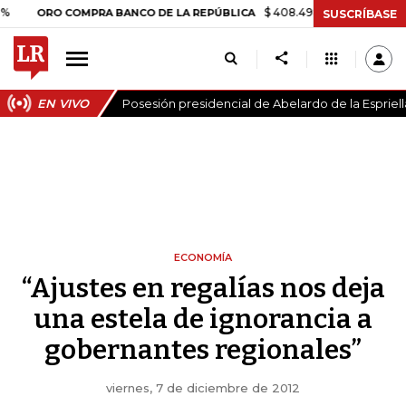
$ 408.498,97
+$ 8.753,81
+2,19%
RO COMPRA BANCO DE LA REPÚBLICA
SUSCRÍBASE
EN VIVO
Posesión presidencial de Abelardo de la Espriell
ECONOMÍA
“Ajustes en regalías nos deja
una estela de ignorancia a
gobernantes regionales”
viernes, 7 de diciembre de 2012