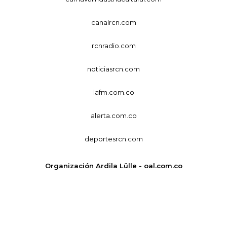
canalrcn.com
rcnradio.com
noticiasrcn.com
lafm.com.co
alerta.com.co
deportesrcn.com
Organización Ardila Lülle - oal.com.co