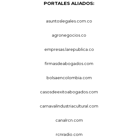
PORTALES ALIADOS:
asuntoslegales.com.co
agronegocios.co
empresas.larepublica.co
firmasdeabogados.com
bolsaencolombia.com
casosdeexitoabogados.com
carnavalindustriacultural.com
canalrcn.com
rcnradio.com