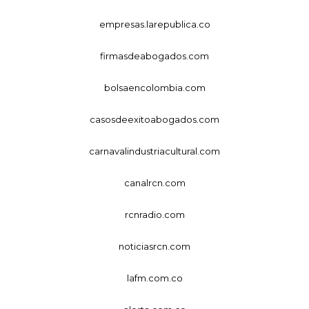
empresas.larepublica.co
firmasdeabogados.com
bolsaencolombia.com
casosdeexitoabogados.com
carnavalindustriacultural.com
canalrcn.com
rcnradio.com
noticiasrcn.com
lafm.com.co