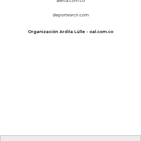
alerta.com.co
deportesrcn.com
Organización Ardila Lülle - oal.com.co