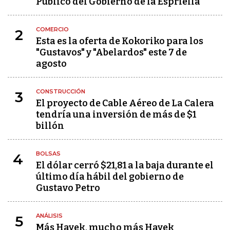
Público del Gobierno de la Espriella
COMERCIO
2
Esta es la oferta de Kokoriko para los
"Gustavos" y "Abelardos" este 7 de
agosto
CONSTRUCCIÓN
3
El proyecto de Cable Aéreo de La Calera
tendría una inversión de más de $1
billón
BOLSAS
4
El dólar cerró $21,81 a la baja durante el
último día hábil del gobierno de
Gustavo Petro
ANÁLISIS
5
Más Hayek, mucho más Hayek