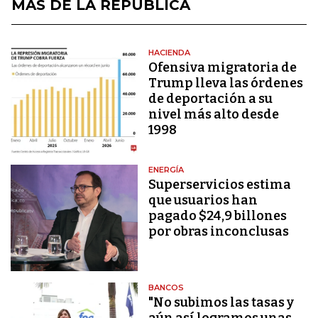
MÁS DE LA REPÚBLICA
HACIENDA
Ofensiva migratoria de
Trump lleva las órdenes
de deportación a su
nivel más alto desde
1998
ENERGÍA
Superservicios estima
que usuarios han
pagado $24,9 billones
por obras inconclusas
BANCOS
"No subimos las tasas y
aún así logramos unas