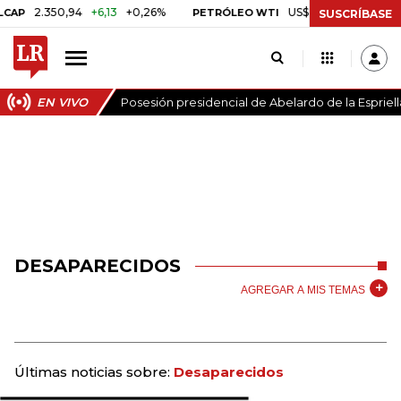
2.350,94
+6,13
+0,26%
US$ 78,01
US$ 2,92
+3,
PETRÓLEO WTI
SUSCRÍBASE
EN VIVO
Posesión presidencial de Abelardo de la Espriell
DESAPARECIDOS
AGREGAR A MIS TEMAS
Últimas noticias sobre:
Desaparecidos