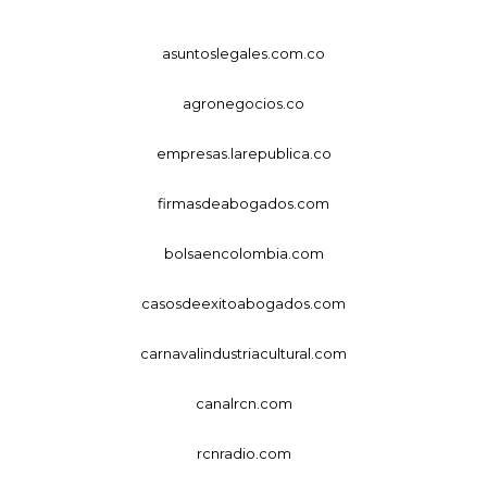
asuntoslegales.com.co
agronegocios.co
empresas.larepublica.co
firmasdeabogados.com
bolsaencolombia.com
casosdeexitoabogados.com
carnavalindustriacultural.com
canalrcn.com
rcnradio.com