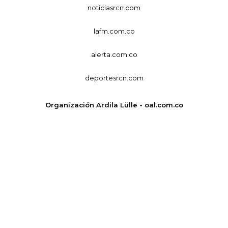
noticiasrcn.com
lafm.com.co
alerta.com.co
deportesrcn.com
Organización Ardila Lülle - oal.com.co