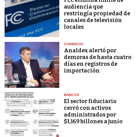
audiencia que
restringía propiedad de
canales de televisión
locales
COMERCIO
Analdex alertó por
demoras de hasta cuatro
días en registros de
importación
BANCOS
El sector fiduciario
cerró con activos
administrados por
$1.169 billones a junio