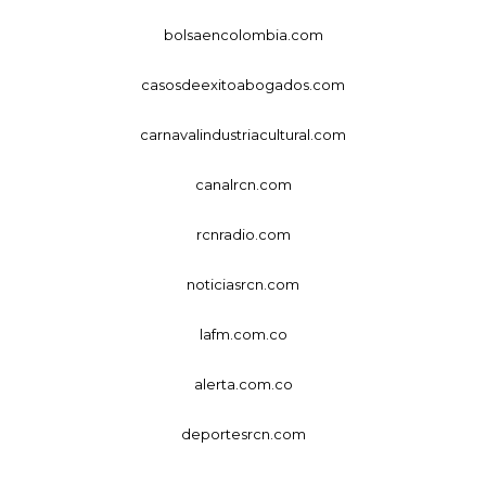
bolsaencolombia.com
casosdeexitoabogados.com
carnavalindustriacultural.com
canalrcn.com
rcnradio.com
noticiasrcn.com
lafm.com.co
alerta.com.co
deportesrcn.com