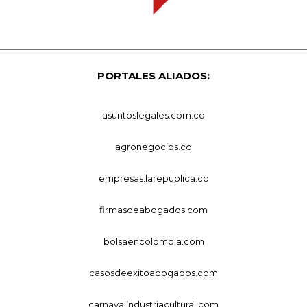
PORTALES ALIADOS:
asuntoslegales.com.co
agronegocios.co
empresas.larepublica.co
firmasdeabogados.com
bolsaencolombia.com
casosdeexitoabogados.com
carnavalindustriacultural.com