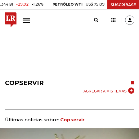
81
-29,92
-1,26%
US$ 75,09
-US$ 0,24
-0,32%
PETRÓLEO WTI
SUSCRÍBASE
COPSERVIR
AGREGAR A MIS TEMAS
Últimas noticias sobre:
Copservir