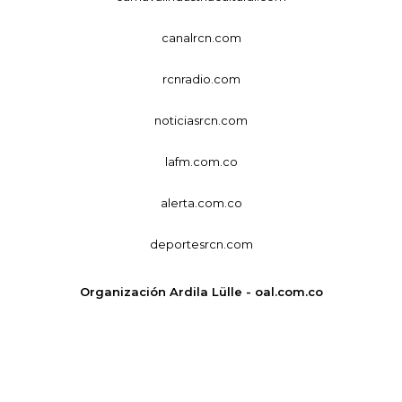
canalrcn.com
rcnradio.com
noticiasrcn.com
lafm.com.co
alerta.com.co
deportesrcn.com
Organización Ardila Lülle - oal.com.co