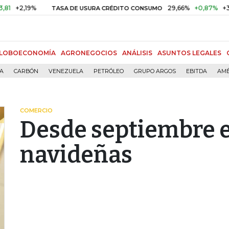
2,19%
29,66%
+0,87%
+3,02%
TASA DE USURA CRÉDITO CONSUMO
LOBOECONOMÍA
AGRONEGOCIOS
ANÁLISIS
ASUNTOS LEGALES
ÍA
CARBÓN
VENEZUELA
PETRÓLEO
GRUPO ARGOS
EBITDA
AMÉ
COMERCIO
Desde septiembre e
navideñas