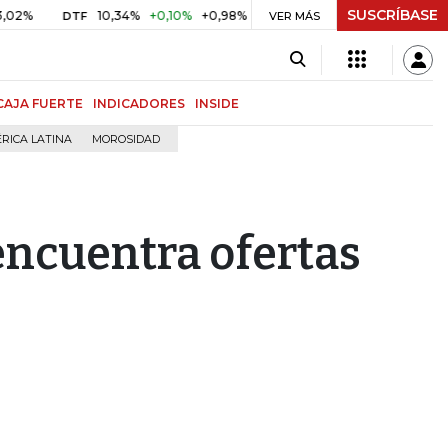
SUSCRÍBASE
10,34%
+0,10%
+0,98%
$ 416,86
+$ 0,05
+0,01%
DTF
UVR
VER MÁS
CAJA FUERTE
INDICADORES
INSIDE
RICA LATINA
MOROSIDAD
ncuentra ofertas