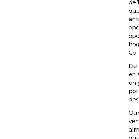
de 
que
ant
opc
opc
hog
Cor
De 
en 
un 
por
des
Otr
ven
alm
que