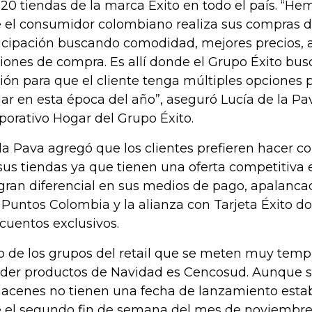
120 tiendas de la marca Éxito en todo el país. “He
 el consumidor colombiano realiza sus compras 
icipación buscando comodidad, mejores precios, a
iones de compra. Es allí donde el Grupo Éxito busc
ión para que el cliente tenga múltiples opciones 
ar en esta época del año”, aseguró Lucía de la Pa
porativo Hogar del Grupo Éxito.
la Pava agregó que los clientes prefieren hacer c
sus tiendas ya que tienen una oferta competitiva
gran diferencial en sus medios de pago, apalanc
 Puntos Colombia y la alianza con Tarjeta Éxito d
cuentos exclusivos.
o de los grupos del retail que se meten muy tempr
der productos de Navidad es Cencosud. Aunque 
acenes no tienen una fecha de lanzamiento estab
 el segundo fin de semana del mes de noviembre 