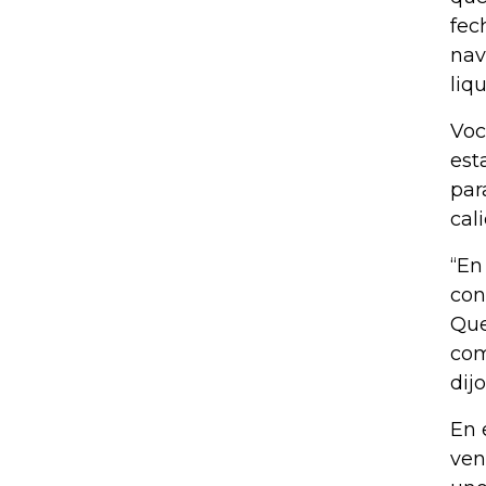
fec
nav
liq
Voc
est
par
cal
“En
con
Que
com
dij
En 
ven