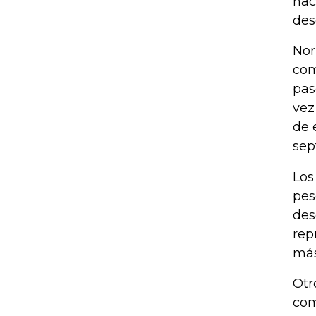
hac
des
Nor
com
pas
vez
de 
sep
Los
pes
des
rep
más
Otr
com