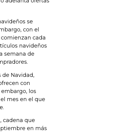
io adelanta ofertas
navideños se
mbargo, con el
os comienzan cada
tículos navideños
ra semana de
mpradores.
s de Navidad,
 ofrecen con
 embargo, los
 el mes en el que
e.
o, cadena que
septiembre en más