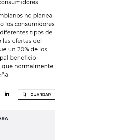
s consumidores
ombianos no planea
do los consumidores
diferentes tipos de
las ofertas del
que un 20% de los
pal beneficio
ios que normalmente
eña.
GUARDAR
ARA