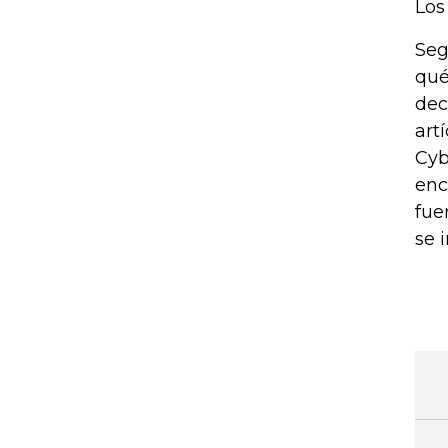
Los
Seg
qué
dec
art
Cyb
enc
fue
se 