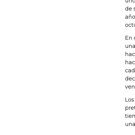
uno
de 
año
oct
En 
una
hac
hac
cad
dec
ven
Los
pre
tie
una