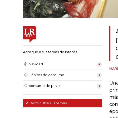
Agregue a sus temas de interés
Navidad
MARÍ
Hábitos de consumo
Una
consumo de pavo
pri
más
Administre sus temas
com
épo