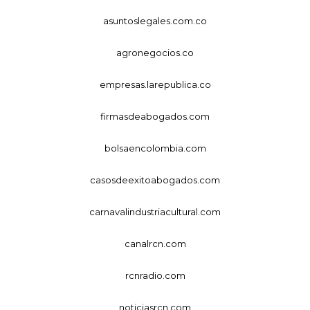
asuntoslegales.com.co
agronegocios.co
empresas.larepublica.co
firmasdeabogados.com
bolsaencolombia.com
casosdeexitoabogados.com
carnavalindustriacultural.com
canalrcn.com
rcnradio.com
noticiasrcn.com