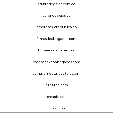
asuntoslegales.com.co
agronegocios.co
empresas.larepublica.co
firmasdeabogados.com
bolsaencolombia.com
casosdeexitoabogados.com
carnavalindustriacultural.com
canalrcn.com
rcnradio.com
noticiasrcn.com