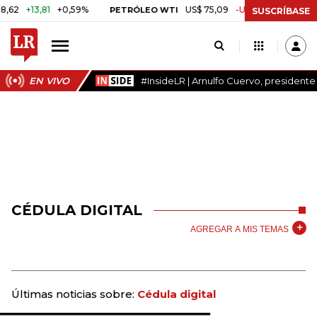
2
+13,81
+0,59%
US$ 75,09
-US$ 0,24
-0,32%
PETRÓLEO WTI
SUSCRÍBASE
EN VIVO
#InsideLR | Arnulfo Cuervo, president
CÉDULA DIGITAL
AGREGAR A MIS TEMAS
Últimas noticias sobre:
Cédula digital