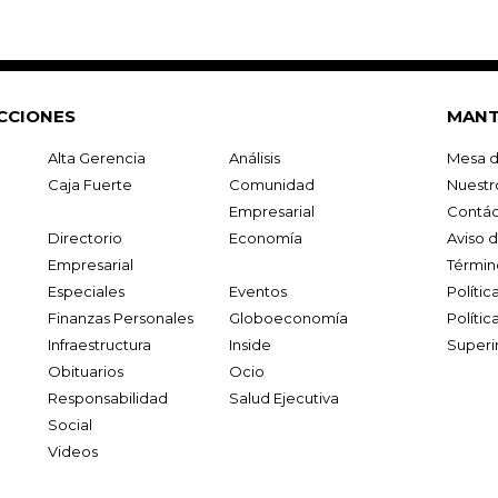
CCIONES
MANT
Alta Gerencia
Análisis
Mesa d
Caja Fuerte
Comunidad
Nuestr
Empresarial
Contác
Directorio
Economía
Aviso 
Empresarial
Términ
Especiales
Eventos
Políti
Finanzas Personales
Globoeconomía
Polític
Infraestructura
Inside
Superi
Obituarios
Ocio
Responsabilidad
Salud Ejecutiva
Social
Videos