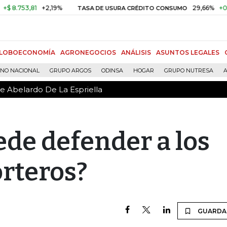
de Abelardo De La Espriella
.753,81
+2,19%
29,66%
+0,87%
TASA DE USURA CRÉDITO CONSUMO
LOBOECONOMÍA
AGRONEGOCIOS
ANÁLISIS
ASUNTOS LEGALES
RNO NACIONAL
GRUPO ARGOS
ODINSA
HOGAR
GRUPO NUTRESA
A
de Abelardo De La Espriella
ede defender a los
orteros?
GUARDA