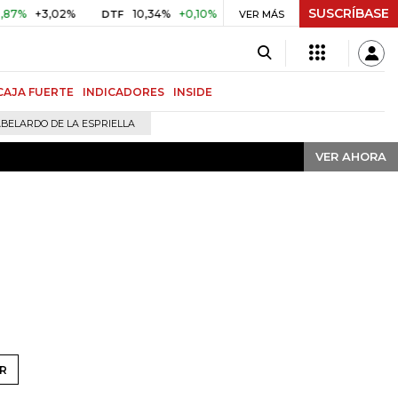
SUSCRÍBASE
VER AHORA
+3,02%
10,34%
+0,10%
+0,98%
$ 416,91
+$ 0,05
+
DTF
VER MÁS
UVR
CAJA FUERTE
INDICADORES
INSIDE
BELARDO DE LA ESPRIELLA
VER AHORA
R