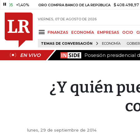
Posesión presidencial 
EN VIVO
5
+1,40%
$ 408.498,97
+$ 8
ORO COMPRA BANCO DE LA REPÚBLICA
VIERNES, 07 DE AGOSTO DE 2026
FINANZAS
ECONOMÍA
EMPRESAS
OCIO
G
TEMAS DE CONVERSACIÓN
ECONOMÍA
GOBIE
Posesión presidencial 
EN VIVO
¿Y quién pu
c
lunes, 29 de septiembre de 2014