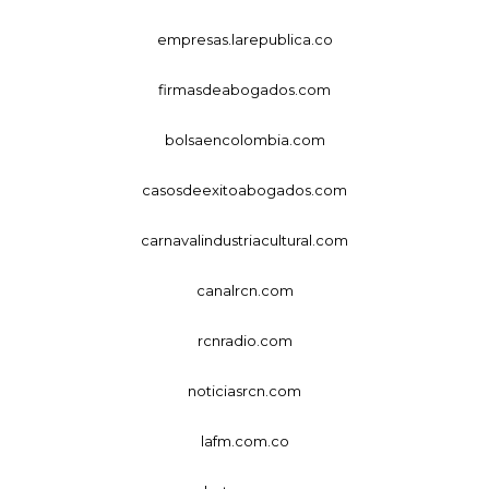
empresas.larepublica.co
firmasdeabogados.com
bolsaencolombia.com
casosdeexitoabogados.com
carnavalindustriacultural.com
canalrcn.com
rcnradio.com
noticiasrcn.com
lafm.com.co