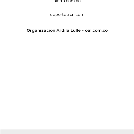
alerta.com.co
deportesrcn.com
Organización Ardila Lülle - oal.com.co